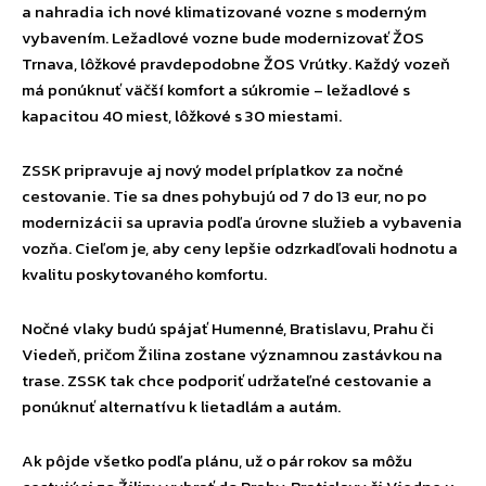
a nahradia ich nové klimatizované vozne s moderným
vybavením. Ležadlové vozne bude modernizovať ŽOS
Trnava, lôžkové pravdepodobne ŽOS Vrútky. Každý vozeň
má ponúknuť väčší komfort a súkromie – ležadlové s
kapacitou 40 miest, lôžkové s 30 miestami.
ZSSK pripravuje aj nový model príplatkov za nočné
cestovanie. Tie sa dnes pohybujú od 7 do 13 eur, no po
modernizácii sa upravia podľa úrovne služieb a vybavenia
vozňa. Cieľom je, aby ceny lepšie odzrkadľovali hodnotu a
kvalitu poskytovaného komfortu.
Nočné vlaky budú spájať Humenné, Bratislavu, Prahu či
Viedeň, pričom Žilina zostane významnou zastávkou na
trase. ZSSK tak chce podporiť udržateľné cestovanie a
ponúknuť alternatívu k lietadlám a autám.
Ak pôjde všetko podľa plánu, už o pár rokov sa môžu