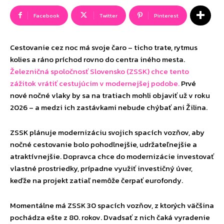
Facebook
Twitter
Pinterest
Cestovanie cez noc má svoje čaro – ticho trate, rytmus
kolies a ráno príchod rovno do centra iného mesta.
Železničná spoločnosť Slovensko (ZSSK) chce tento
zážitok vrátiť cestujúcim v modernejšej podobe.
Prvé
nové nočné vlaky by sa na tratiach mohli objaviť už v roku
2026 – a medzi ich zastávkami nebude chýbať ani Žilina.
ZSSK plánuje modernizáciu svojich spacích vozňov, aby
nočné cestovanie bolo pohodlnejšie, udržateľnejšie a
atraktívnejšie. Dopravca chce do modernizácie investovať
vlastné prostriedky, prípadne využiť investičný úver,
keďže na projekt zatiaľ nemôže čerpať eurofondy.
Momentálne má ZSSK 30 spacích vozňov, z ktorých väčšina
pochádza ešte z 80. rokov. Dvadsať z nich čaká vyradenie