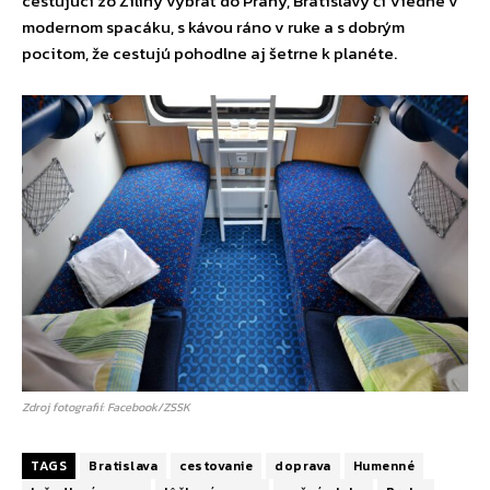
cestujúci zo Žiliny vybrať do Prahy, Bratislavy či Viedne v
modernom spacáku, s kávou ráno v ruke a s dobrým
pocitom, že cestujú pohodlne aj šetrne k planéte.
Zdroj fotografií: Facebook/ZSSK
TAGS
Bratislava
cestovanie
doprava
Humenné