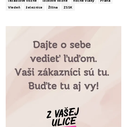
ležadlové vozne
lôžkové vozne
nočné vlaky
Praha
Viedeň
železnice
Žilina
ZSSK