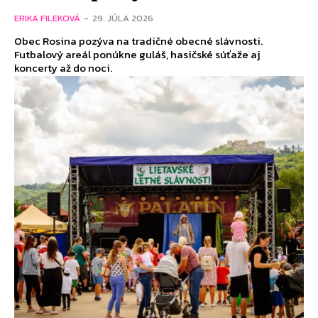
ERIKA FILEKOVÁ
-
29. JÚLA 2026
Obec Rosina pozýva na tradičné obecné slávnosti.
Futbalový areál ponúkne guláš, hasičské súťaže aj
koncerty až do noci.