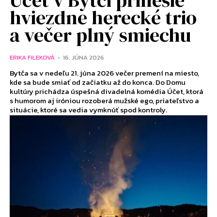
Účet v Bytči prinesie
hviezdne herecké trio
a večer plný smiechu
ERIKA FILEKOVÁ
-
16. JÚNA 2026
Bytča sa v nedeľu 21. júna 2026 večer premení na miesto,
kde sa bude smiať od začiatku až do konca. Do Domu
kultúry prichádza úspešná divadelná komédia Účet, ktorá
s humorom aj iróniou rozoberá mužské ego, priateľstvo a
situácie, ktoré sa vedia vymknúť spod kontroly.