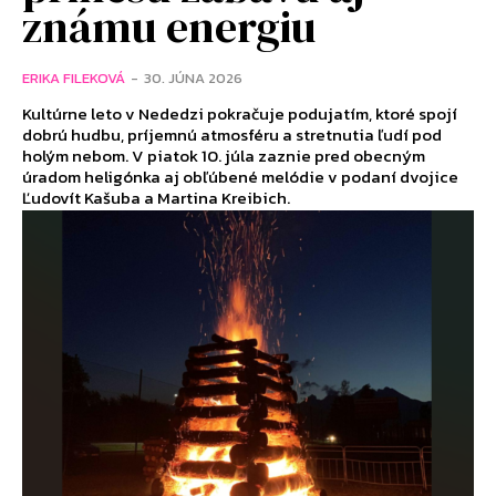
známu energiu
ERIKA FILEKOVÁ
-
30. JÚNA 2026
Kultúrne leto v Nededzi pokračuje podujatím, ktoré spojí
dobrú hudbu, príjemnú atmosféru a stretnutia ľudí pod
holým nebom. V piatok 10. júla zaznie pred obecným
úradom heligónka aj obľúbené melódie v podaní dvojice
Ľudovít Kašuba a Martina Kreibich.