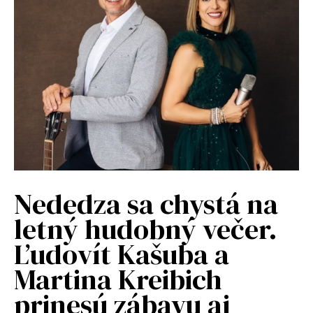
Nededza sa chystá na
letný hudobný večer.
Ľudovít Kašuba a
Martina Kreibich
prinesú zábavu aj