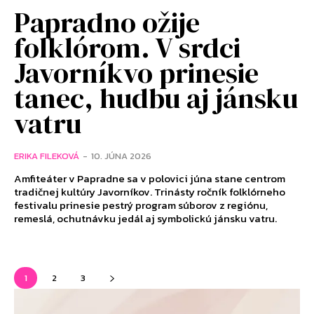
Papradno ožije
folklórom. V srdci
Javorníkvo prinesie
tanec, hudbu aj jánsku
vatru
ERIKA FILEKOVÁ
-
10. JÚNA 2026
Amfiteáter v Papradne sa v polovici júna stane centrom
tradičnej kultúry Javorníkov. Trinásty ročník folklórneho
festivalu prinesie pestrý program súborov z regiónu,
remeslá, ochutnávku jedál aj symbolickú jánsku vatru.
1
2
3