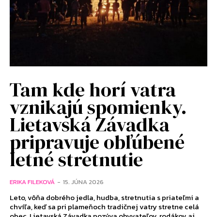
Tam kde horí vatra
vznikajú spomienky.
Lietavská Závadka
pripravuje obľúbené
letné stretnutie
ERIKA FILEKOVÁ
-
15. JÚNA 2026
Leto, vôňa dobrého jedla, hudba, stretnutia s priateľmi a
chvíľa, keď sa pri plameňoch tradičnej vatry stretne celá
obec. Lietavská Závadka pozýva obyvateľov, rodákov aj