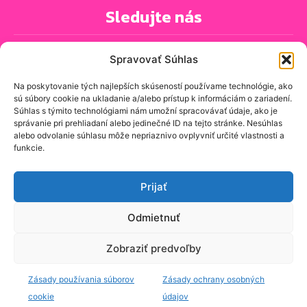
Sledujte nás
Spravovať Súhlas
Na poskytovanie tých najlepších skúseností používame technológie, ako
sú súbory cookie na ukladanie a/alebo prístup k informáciám o zariadení.
PRIHLÁSIŤ SA K ODBERU NOVINIEK
Súhlas s týmito technológiami nám umožní spracovávať údaje, ako je
správanie pri prehliadaní alebo jedinečné ID na tejto stránke. Nesúhlas
alebo odvolanie súhlasu môže nepriaznivo ovplyvniť určité vlastnosti a
funkcie.
O spravodajskej stránke
Kontakt
Prijať
Zásady ochrany osobných údajov
Odmietnuť
Zásady používania cookie (EÚ)
Zobraziť predvoľby
© znasejulice.sk - Prinášame správy, ktoré sa vás týkajú, z
Zásady používania súborov
Zásady ochrany osobných
domovov, ulíc a komunít, v ktorých naozaj žijeme.
Tvorba web
stránky.
cookie
údajov