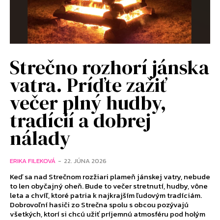
Strečno rozhorí jánska
vatra. Príďte zažiť
večer plný hudby,
tradícií a dobrej
nálady
ERIKA FILEKOVÁ
-
22. JÚNA 2026
Keď sa nad Strečnom rozžiari plameň jánskej vatry, nebude
to len obyčajný oheň. Bude to večer stretnutí, hudby, vône
leta a chvíľ, ktoré patria k najkrajším ľudovým tradíciám.
Dobrovoľní hasiči zo Strečna spolu s obcou pozývajú
všetkých, ktorí si chcú užiť príjemnú atmosféru pod holým