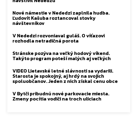
navštívil Nededzu
Nové námestie v Nededzi zaplnila hudba.
Ľudovít Kašuba roztancoval stovky
návštevníkov
V Nededzi rozvoniaval guláš. O víťazovi
rozhodla netradičná porota
Stránske pozýva na veľký hodový víkend.
Takýto program poteší malých aj veľkých
VIDEO Lietavské letné slávnosti sa vydarili.
Starosta je spokojný, aj hrdý na svojich
spoluobčanov. Jeden z nich získal cenu obce
V Bytči pribudnú nové parkovacie miesta.
Zmeny pocítia vodiči na troch uliciach