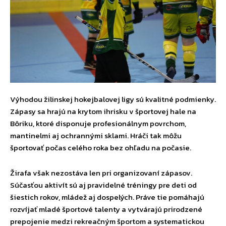
Výhodou žilinskej hokejbalovej ligy sú kvalitné podmienky.
Zápasy sa hrajú na krytom ihrisku v športovej hale na
Bôriku, ktoré disponuje profesionálnym povrchom,
mantinelmi aj ochrannými sklami. Hráči tak môžu
športovať počas celého roka bez ohľadu na počasie.
Žirafa však nezostáva len pri organizovaní zápasov.
Súčasťou aktivít sú aj pravidelné tréningy pre deti od
šiestich rokov, mládež aj dospelých. Práve tie pomáhajú
rozvíjať mladé športové talenty a vytvárajú prirodzené
prepojenie medzi rekreačným športom a systematickou