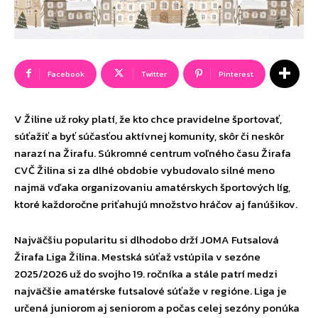
Facebook
Twitter
Pinterest
V Žiline už roky platí, že kto chce pravidelne športovať,
súťažiť a byť súčasťou aktívnej komunity, skôr či neskôr
narazí na Žirafu. Súkromné centrum voľného času Žirafa
CVČ Žilina si za dlhé obdobie vybudovalo silné meno
najmä vďaka organizovaniu amatérskych športových líg,
ktoré každoročne priťahujú množstvo hráčov aj fanúšikov.
Najväčšiu popularitu si dlhodobo drží JOMA Futsalová
Žirafa Liga Žilina. Mestská súťaž vstúpila v sezóne
2025/2026 už do svojho 19. ročníka a stále patrí medzi
najväčšie amatérske futsalové súťaže v regióne. Liga je
určená juniorom aj seniorom a počas celej sezóny ponúka