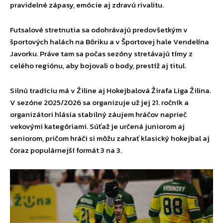
pravidelné zápasy, emócie aj zdravú rivalitu.
Futsalové stretnutia sa odohrávajú predovšetkým v
športových halách na Bôriku a v Športovej hale Vendelína
Javorku. Práve tam sa počas sezóny stretávajú tímy z
celého regiónu, aby bojovali o body, prestíž aj titul.
Silnú tradíciu má v Žiline aj Hokejbalová Žirafa Liga Žilina.
V sezóne 2025/2026 sa organizuje už jej 21. ročník a
organizátori hlásia stabilný záujem hráčov naprieč
vekovými kategóriami. Súťaž je určená juniorom aj
seniorom, pričom hráči si môžu zahrať klasický hokejbal aj
čoraz populárnejší formát 3 na 3.