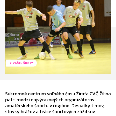
Z VAŠEJ ŠKOLY
Súkromné centrum voľného času Žirafa CVČ Žilina
patrí medzi najvýraznejších organizátorov
amatérskeho športu v regióne. Desiatky tímov,
stovky hráčov a tisíce športových zážitkov