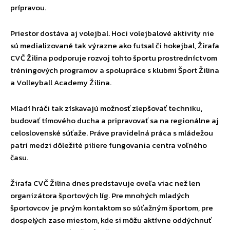
prípravou.
Priestor dostáva aj volejbal. Hoci volejbalové aktivity nie
sú medializované tak výrazne ako futsal či hokejbal, Žirafa
CVČ Žilina podporuje rozvoj tohto športu prostredníctvom
tréningových programov a spolupráce s klubmi Šport Žilina
a Volleyball Academy Žilina.
Mladí hráči tak získavajú možnosť zlepšovať techniku,
budovať tímového ducha a pripravovať sa na regionálne aj
celoslovenské súťaže. Práve pravidelná práca s mládežou
patrí medzi dôležité piliere fungovania centra voľného
času.
Žirafa CVČ Žilina dnes predstavuje oveľa viac než len
organizátora športových líg. Pre mnohých mladých
športovcov je prvým kontaktom so súťažným športom, pre
dospelých zase miestom, kde si môžu aktívne oddýchnuť