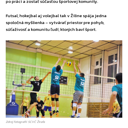
po práci a zostať súčasťou športovej komunity.
Futsal, hokejbal aj volejbal tak v Žiline spája jedna
spoločná myšlienka – vytvárať priestor pre pohyb,
súťaživosť a komunitu ľudí, ktorých baví šport.
Zdroj fotografií: SCVĆ Žirafa