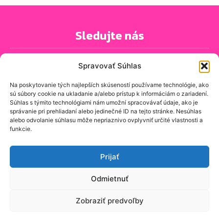
Sledujte nás
Spravovať Súhlas
Na poskytovanie tých najlepších skúseností používame technológie, ako
sú súbory cookie na ukladanie a/alebo prístup k informáciám o zariadení.
PRIHLÁSIŤ SA K ODBERU NOVINIEK
Súhlas s týmito technológiami nám umožní spracovávať údaje, ako je
správanie pri prehliadaní alebo jedinečné ID na tejto stránke. Nesúhlas
alebo odvolanie súhlasu môže nepriaznivo ovplyvniť určité vlastnosti a
funkcie.
O spravodajskej stránke
Kontakt
Prijať
Zásady ochrany osobných údajov
Odmietnuť
Zásady používania cookie (EÚ)
Zobraziť predvoľby
© znasejulice.sk - Prinášame správy, ktoré sa vás týkajú, z