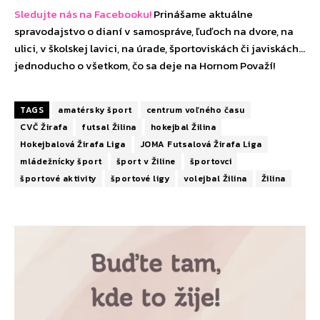
Sledujte nás na Facebooku!
Prinášame aktuálne
spravodajstvo o dianí v samospráve, ľuďoch na dvore, na
ulici, v školskej lavici, na úrade, športoviskách či javiskách…
jednoducho o všetkom, čo sa deje na Hornom Považí!
TAGS
amatérsky šport
centrum voľného času
CVČ Žirafa
futsal Žilina
hokejbal Žilina
Hokejbalová Žirafa Liga
JOMA Futsalová Žirafa Liga
mládežnícky šport
šport v Žiline
športovci
športové aktivity
športové ligy
volejbal Žilina
Žilina