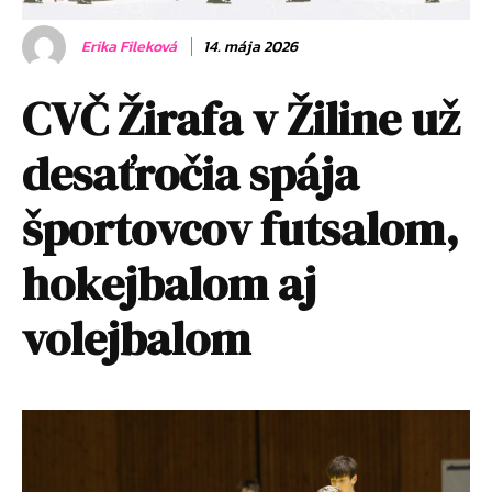
Erika Fileková
14. mája 2026
CVČ Žirafa v Žiline už
desaťročia spája
športovcov futsalom,
hokejbalom aj
volejbalom