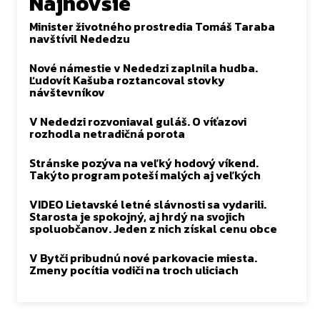
Najnovšie
Minister životného prostredia Tomáš Taraba
navštívil Nededzu
Nové námestie v Nededzi zaplnila hudba.
Ľudovít Kašuba roztancoval stovky
návštevníkov
V Nededzi rozvoniaval guláš. O víťazovi
rozhodla netradičná porota
Stránske pozýva na veľký hodový víkend.
Takýto program poteší malých aj veľkých
VIDEO Lietavské letné slávnosti sa vydarili.
Starosta je spokojný, aj hrdý na svojich
spoluobčanov. Jeden z nich získal cenu obce
V Bytči pribudnú nové parkovacie miesta.
Zmeny pocítia vodiči na troch uliciach