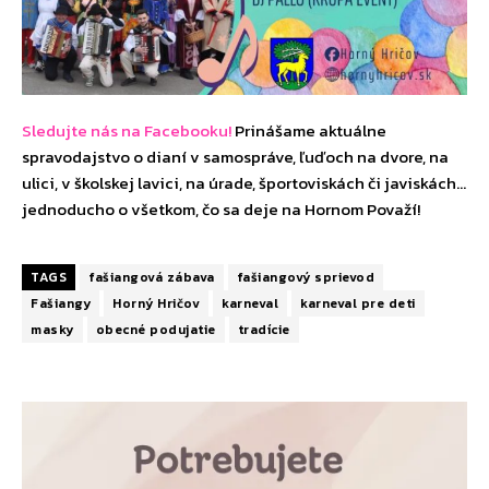
Sledujte nás na Facebooku!
Prinášame aktuálne
spravodajstvo o dianí v samospráve, ľuďoch na dvore, na
ulici, v školskej lavici, na úrade, športoviskách či javiskách…
jednoducho o všetkom, čo sa deje na Hornom Považí!
TAGS
fašiangová zábava
fašiangový sprievod
Fašiangy
Horný Hričov
karneval
karneval pre deti
masky
obecné podujatie
tradície