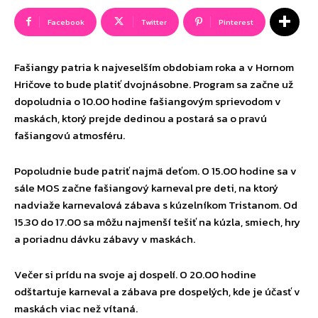
Facebook
Twitter
Pinterest
Fašiangy patria k najveselším obdobiam roka a v Hornom
Hričove to bude platiť dvojnásobne. Program sa začne už
dopoludnia o 10.00 hodine fašiangovým sprievodom v
maskách, ktorý prejde dedinou a postará sa o pravú
fašiangovú atmosféru.
Popoludnie bude patriť najmä deťom. O 15.00 hodine sa v
sále MOS začne fašiangový karneval pre deti, na ktorý
nadviaže karnevalová zábava s kúzelníkom Tristanom. Od
15.30 do 17.00 sa môžu najmenší tešiť na kúzla, smiech, hry
a poriadnu dávku zábavy v maskách.
Večer si prídu na svoje aj dospelí. O 20.00 hodine
odštartuje karneval a zábava pre dospelých, kde je účasť v
maskách viac než vítaná.