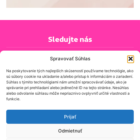
Sledujte nás
Spravovať Súhlas
Na poskytovanie tých najlepších skúseností používame technológie, ako
sú súbory cookie na ukladanie a/alebo prístup k informáciám o zariadení.
PRIHLÁSIŤ SA K ODBERU NOVINIEK
Súhlas s týmito technológiami nám umožní spracovávať údaje, ako je
správanie pri prehliadaní alebo jedinečné ID na tejto stránke. Nesúhlas
alebo odvolanie súhlasu môže nepriaznivo ovplyvniť určité vlastnosti a
funkcie.
O spravodajskej stránke
Kontakt
Prijať
Zásady ochrany osobných údajov
Odmietnuť
Zásady používania cookie (EÚ)