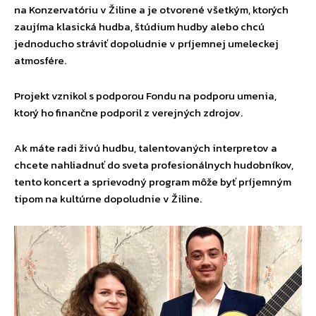
na Konzervatóriu v Žiline a je otvorené všetkým, ktorých
zaujíma klasická hudba, štúdium hudby alebo chcú
jednoducho stráviť dopoludnie v príjemnej umeleckej
atmosfére.
Projekt vznikol s podporou Fondu na podporu umenia,
ktorý ho finančne podporil z verejných zdrojov.
Ak máte radi živú hudbu, talentovaných interpretov a
chcete nahliadnuť do sveta profesionálnych hudobníkov,
tento koncert a sprievodný program môže byť príjemným
tipom na kultúrne dopoludnie v Žiline.