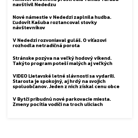
navštívil Nededzu
Nové námestie v Nededzi zaplnila hudba.
Ľudovít Kašuba roztancoval stovky
návštevníkov
V Nededzi rozvoniaval guláš. O víťazovi
rozhodla netradičná porota
Stránske pozýva na veľký hodový víkend.
Takýto program poteší malých aj veľkých
VIDEO Lietavské letné slávnosti sa vydarili.
Starosta je spokojný, aj hrdý na svojich
spoluobčanov. Jeden z nich získal cenu obce
V Bytči pribudnú nové parkovacie miesta.
Zmeny pocítia vodiči na troch uliciach