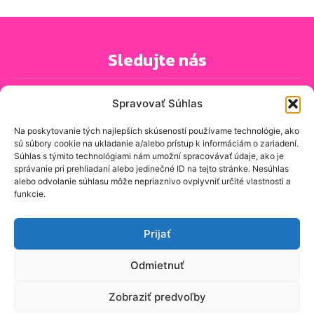
Sledujte nás
Spravovať Súhlas
Na poskytovanie tých najlepších skúseností používame technológie, ako
sú súbory cookie na ukladanie a/alebo prístup k informáciám o zariadení.
PRIHLÁSIŤ SA K ODBERU NOVINIEK
Súhlas s týmito technológiami nám umožní spracovávať údaje, ako je
správanie pri prehliadaní alebo jedinečné ID na tejto stránke. Nesúhlas
alebo odvolanie súhlasu môže nepriaznivo ovplyvniť určité vlastnosti a
funkcie.
O spravodajskej stránke
Kontakt
Prijať
Zásady ochrany osobných údajov
Odmietnuť
Zásady používania cookie (EÚ)
Zobraziť predvoľby