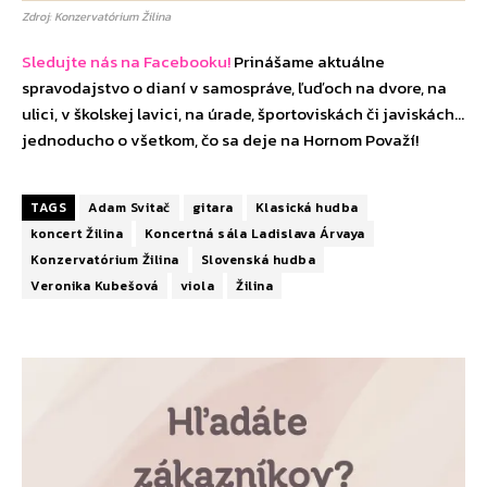
Zdroj: Konzervatórium Žilina
Sledujte nás na Facebooku!
Prinášame aktuálne
spravodajstvo o dianí v samospráve, ľuďoch na dvore, na
ulici, v školskej lavici, na úrade, športoviskách či javiskách…
jednoducho o všetkom, čo sa deje na Hornom Považí!
TAGS
Adam Svitač
gitara
Klasická hudba
koncert Žilina
Koncertná sála Ladislava Árvaya
Konzervatórium Žilina
Slovenská hudba
Veronika Kubešová
viola
Žilina