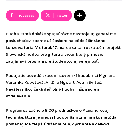
Facebook
Twitter
Hudba, ktorá dokáže spájať rôzne nástroje aj generácie
poslucháčov, zaznie už čoskoro na pôde žilinského
konzervatória. V utorok 17. marca sa tam uskutoční projekt
Slovenská hudba pre gitaru a violu, ktorý prinesie
zaujímavý program pre študentov aj verejnosť.
Podujatie povedú skúsení slovenskí hudobníci Mgr. art.
Veronika Kubešová, ArtD. a Mgr. art. Adam Svitač.
Návštevníkov čaká deň plný hudby, inšpirácie a
vzdelávania.
Program sa začne o 9:00 prednáškou o Alexandrovej
technike, ktorá je medzi hudobníkmi známa ako metóda
pomáhajúca zlepšiť držanie tela, dýchanie a celkovú