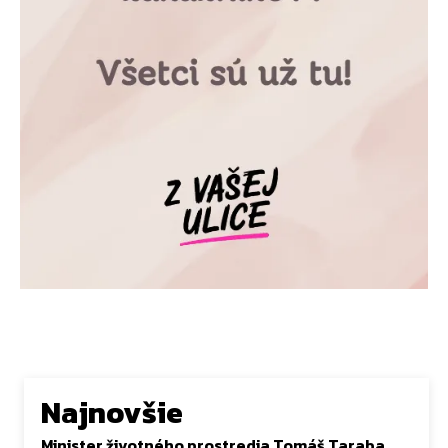
Najnovšie
Minister životného prostredia Tomáš Taraba