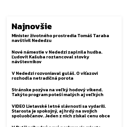
Najnovšie
Minister životného prostredia Tomáš Taraba
navštívil Nededzu
Nové námestie v Nededzi zaplnila hudba.
Ľudovít Kašuba roztancoval stovky
návštevníkov
V Nededzi rozvoniaval guláš. O víťazovi
rozhodla netradičná porota
Stránske pozýva na veľký hodový víkend.
Takýto program poteší malých aj veľkých
VIDEO Lietavské letné slávnosti sa vydarili.
Starosta je spokojný, aj hrdý na svojich
spoluobčanov. Jeden z nich získal cenu obce