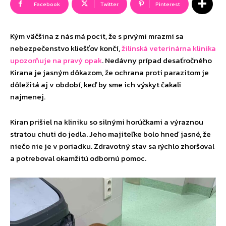
Facebook
Twitter
Pinterest
Kým väčšina z nás má pocit, že s prvými mrazmi sa
nebezpečenstvo kliešťov končí,
žilinská veterinárna klinika
upozorňuje na pravý opak
. Nedávny prípad desaťročného
Kirana je jasným dôkazom, že ochrana proti parazitom je
dôležitá aj v období, keď by sme ich výskyt čakali
najmenej.
Kiran prišiel na kliniku so silnými horúčkami a výraznou
stratou chuti do jedla. Jeho majiteľke bolo hneď jasné, že
niečo nie je v poriadku. Zdravotný stav sa rýchlo zhoršoval
a potreboval okamžitú odbornú pomoc.