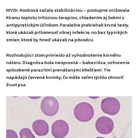
MVDr. Kostrová začala stabilizáciou – postupne znižovala
Kiranu teplotu infúznou terapiou, chladením aj liekmi s
antipyretickým účinkom. Paralelne prebiehali krvné testy,
ktoré ukázali prítomnosť silnej infekcie, no bez typických
zmien, ktoré by hneď ukázali na pôvodcu.
Rozhodujúci zlom prinieslo až vyhodnotenie krvného
náteru. Diagnóza bola neúprosná – babezióza, ochorenie
spôsobené parazitmi prenášanými kliešťami. Tie
napádajú červené krvinky, čo môže veľmi rýchlo ohroziť
život psa.