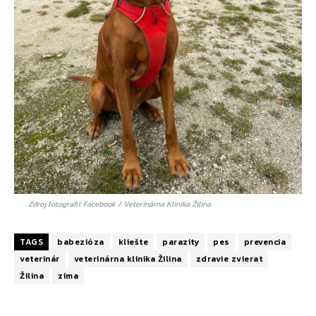
Zdroj fotografií: Facebook / Veterinárna Klinika Žilina
TAGS
babezióza
kliešte
parazity
pes
prevencia
veterinár
veterinárna klinika Žilina
zdravie zvierat
Žilina
zima