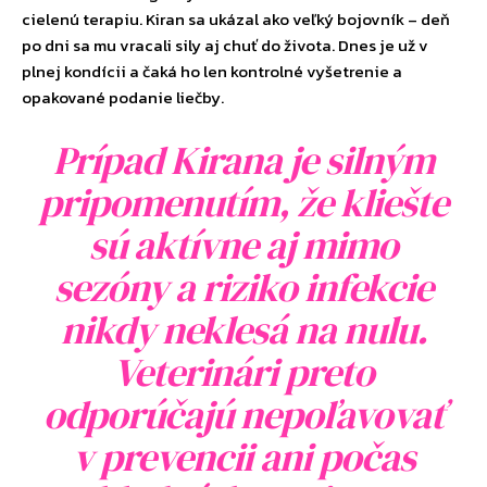
cielenú terapiu. Kiran sa ukázal ako veľký bojovník – deň
po dni sa mu vracali sily aj chuť do života. Dnes je už v
plnej kondícii a čaká ho len kontrolné vyšetrenie a
opakované podanie liečby.
Prípad Kirana je silným
pripomenutím, že kliešte
sú aktívne aj mimo
sezóny a riziko infekcie
nikdy neklesá na nulu.
Veterinári preto
odporúčajú nepoľavovať
v prevencii ani počas