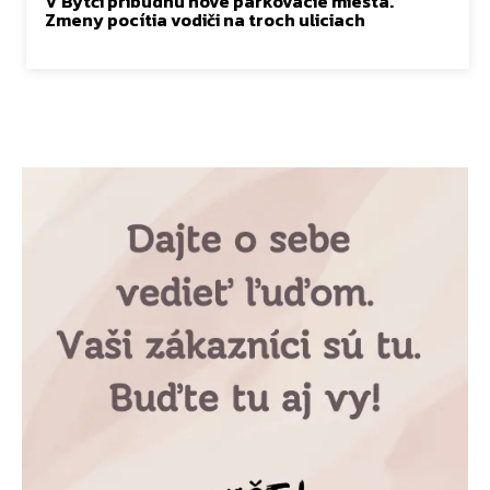
V Bytči pribudnú nové parkovacie miesta.
Zmeny pocítia vodiči na troch uliciach