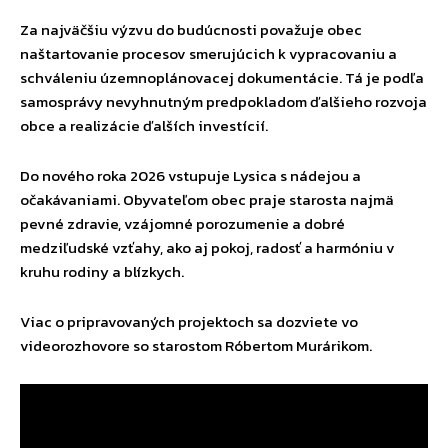
Za najväčšiu výzvu do budúcnosti považuje obec
naštartovanie procesov smerujúcich k vypracovaniu a
schváleniu územnoplánovacej dokumentácie. Tá je podľa
samosprávy nevyhnutným predpokladom ďalšieho rozvoja
obce a realizácie ďalších investícií.
Do nového roka 2026 vstupuje Lysica s nádejou a
očakávaniami. Obyvateľom obec praje starosta najmä
pevné zdravie, vzájomné porozumenie a dobré
medziľudské vzťahy, ako aj pokoj, radosť a harmóniu v
kruhu rodiny a blízkych.
Viac o pripravovaných projektoch sa dozviete vo
videorozhovore so starostom Róbertom Murárikom.