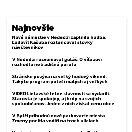
Najnovšie
Nové námestie v Nededzi zaplnila hudba.
Ľudovít Kašuba roztancoval stovky
návštevníkov
V Nededzi rozvoniaval guláš. O víťazovi
rozhodla netradičná porota
Stránske pozýva na veľký hodový víkend.
Takýto program poteší malých aj veľkých
VIDEO Lietavské letné slávnosti sa vydarili.
Starosta je spokojný, aj hrdý na svojich
spoluobčanov. Jeden z nich získal cenu obce
V Bytči pribudnú nové parkovacie miesta.
Zmeny pocítia vodiči na troch uliciach