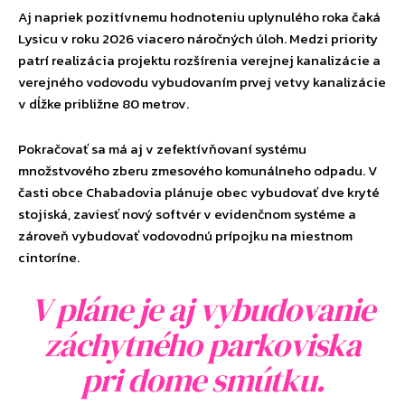
Aj napriek pozitívnemu hodnoteniu uplynulého roka čaká
Lysicu v roku 2026 viacero náročných úloh. Medzi priority
patrí realizácia projektu rozšírenia verejnej kanalizácie a
verejného vodovodu vybudovaním prvej vetvy kanalizácie
v dĺžke približne 80 metrov.
Pokračovať sa má aj v zefektívňovaní systému
množstvového zberu zmesového komunálneho odpadu. V
časti obce Chabadovia plánuje obec vybudovať dve kryté
stojiská, zaviesť nový softvér v evidenčnom systéme a
zároveň vybudovať vodovodnú prípojku na miestnom
cintoríne.
V pláne je aj vybudovanie
záchytného parkoviska
pri dome smútku.