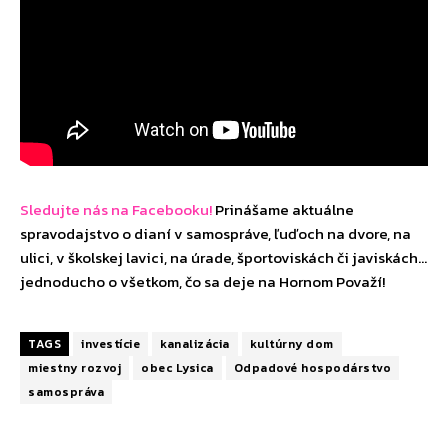
Sledujte nás na Facebooku!
Prinášame aktuálne
spravodajstvo o dianí v samospráve, ľuďoch na dvore, na
ulici, v školskej lavici, na úrade, športoviskách či javiskách…
jednoducho o všetkom, čo sa deje na Hornom Považí!
TAGS
investície
kanalizácia
kultúrny dom
miestny rozvoj
obec Lysica
Odpadové hospodárstvo
samospráva