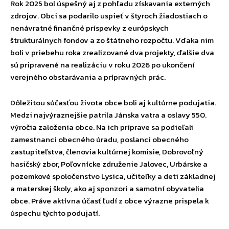
Rok 2025 bol úspešný aj z pohľadu získavania externých
zdrojov. Obci sa podarilo uspieť v štyroch žiadostiach o
nenávratné finančné príspevky z európskych
štrukturálnych fondov a zo štátneho rozpočtu. Vďaka nim
boli v priebehu roka zrealizované dva projekty, ďalšie dva
sú pripravené na realizáciu v roku 2026 po ukončení
verejného obstarávania a prípravných prác.
Dôležitou súčasťou života obce boli aj kultúrne podujatia.
Medzi najvýraznejšie patrila Jánska vatra a oslavy 550.
výročia založenia obce. Na ich príprave sa podieľali
zamestnanci obecného úradu, poslanci obecného
zastupiteľstva, členovia kultúrnej komisie, Dobrovoľný
hasičský zbor, Poľovnícke združenie Jalovec, Urbárske a
pozemkové spoločenstvo Lysica, učiteľky a deti základnej
a materskej školy, ako aj sponzori a samotní obyvatelia
obce. Práve aktívna účasť ľudí z obce výrazne prispela k
úspechu týchto podujatí.