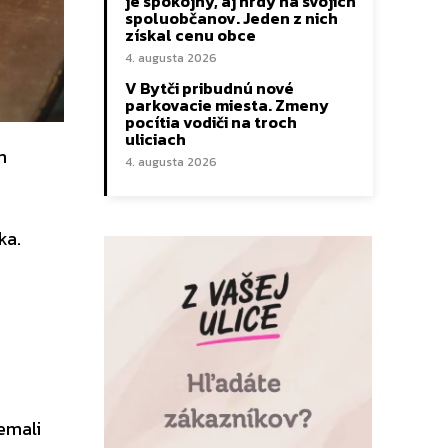
je spokojný, aj hrdý na svojich
spoluobčanov. Jeden z nich
získal cenu obce
4. augusta 2026
V Bytči pribudnú nové
parkovacie miesta. Zmeny
pocítia vodiči na troch
uliciach
m
4. augusta 2026
ka.
emali