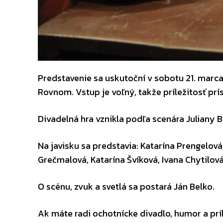
Predstavenie sa uskutoční v sobotu 21. mar
Rovnom. Vstup je voľný, takže príležitosť prí
Divadelná hra vznikla podľa scenára Juliany 
Na javisku sa predstavia: Katarína Prengelová
Grečmalová, Katarína Švíková, Ivana Chytilov
O scénu, zvuk a svetlá sa postará Ján Belko.
Ak máte radi ochotnícke divadlo, humor a prí