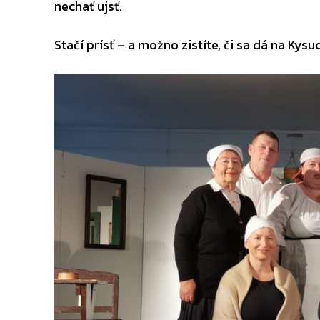
nechať ujsť.
Stačí prísť – a možno zistíte, či sa dá na Kys