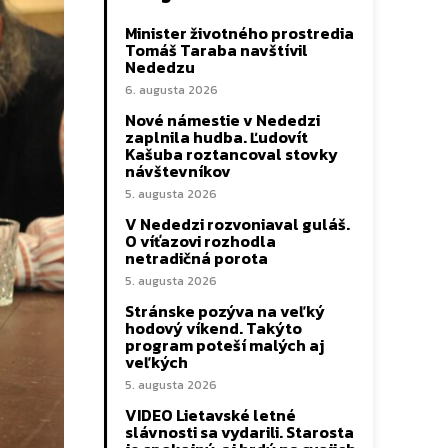
Minister životného prostredia
Tomáš Taraba navštívil
Nededzu
6. augusta 2026
Nové námestie v Nededzi
zaplnila hudba. Ľudovít
Kašuba roztancoval stovky
návštevníkov
5. augusta 2026
V Nededzi rozvoniaval guláš.
O víťazovi rozhodla
netradičná porota
5. augusta 2026
Stránske pozýva na veľký
hodový víkend. Takýto
program poteší malých aj
veľkých
5. augusta 2026
VIDEO Lietavské letné
slávnosti sa vydarili. Starosta