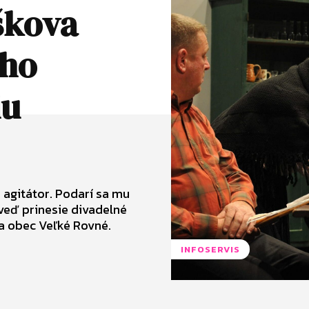
škova
ého
iu
 agitátor. Podarí sa mu
veď prinesie divadelné
va obec Veľké Rovné.
INFOSERVIS