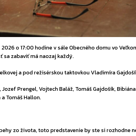
ca 2026 o 17:00 hodine v sále Obecného domu vo Veľko
sť sa zabaviť má naozaj každý.
Belkovej a pod režisérskou taktovkou Vladimíra Gajdoší
, Jozef Prengel, Vojtech Baláž, Tomáš Gajdošík, Bibiána
á a Tomáš Hallon.
behy zo života, toto predstavenie by ste si rozhodne n