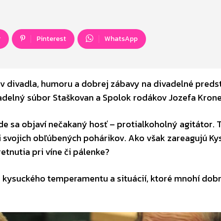
r
Pinterest
WhatsApp
v divadla, humoru a dobrej zábavy na divadelné preds
Divadelný súbor Staškovan a Spolok rodákov Jozefa Krone
de sa objaví nečakaný hosť – protialkoholný agitátor. 
i svojich obľúbených pohárikov. Ako však zareagujú Ky
retnutia pri víne či pálenke?
 kysuckého temperamentu a situácií, ktoré mnohí dob