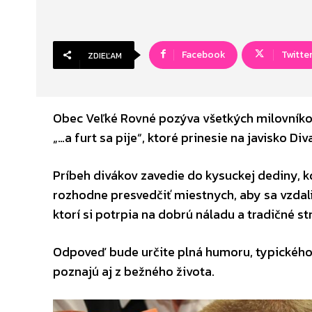
Facebook
Twitte
ZDIEĽAM
Obec Veľké Rovné pozýva všetkých milovníko
„…a furt sa pije“, ktoré prinesie na javisko 
Príbeh divákov zavedie do kysuckej dediny, k
rozhodne presvedčiť miestnych, aby sa vzdal
ktorí si potrpia na dobrú náladu a tradičné st
Odpoveď bude určite plná humoru, typického
poznajú aj z bežného života.