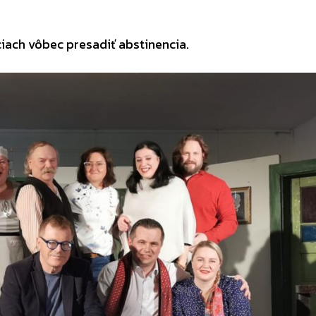
uciach vôbec presadiť abstinencia.