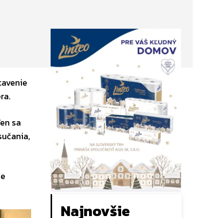
tavenie
ra.
Ten sa
sučania,
re
Najnovšie