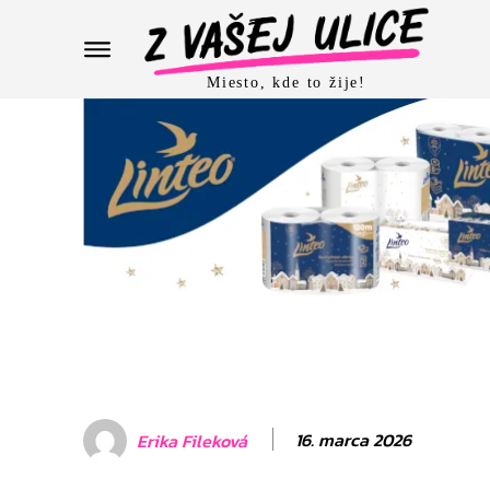
Miesto, kde to žije!
16. marca 2026
Erika Fileková