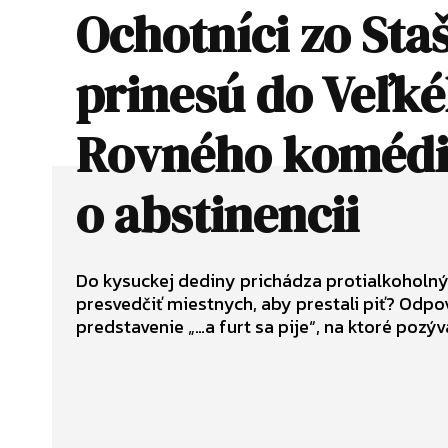
Ochotníci zo Sta
prinesú do Veľk
Rovného koméd
o abstinencii
Do kysuckej dediny prichádza protialkoholný
presvedčiť miestnych, aby prestali piť? Odpo
predstavenie „…a furt sa pije“, na ktoré pozý