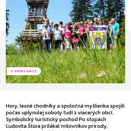
Z VAŠEJ OBCE
Hory, lesné chodníky a spoločná myšlienka spojili
počas uplynulej soboty ľudí z viacerých obcí.
Symbolický turistický pochod Po stopách
Ľudovíta Štúra prilákal milovníkov prírody,