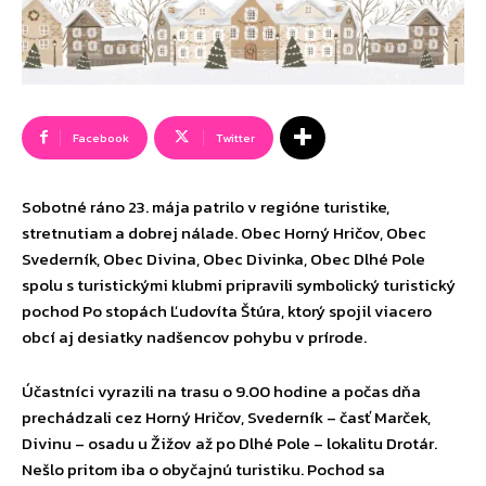
Facebook
Twitter
Sobotné ráno 23. mája patrilo v regióne turistike,
stretnutiam a dobrej nálade. Obec Horný Hričov, Obec
Svederník, Obec Divina, Obec Divinka, Obec Dlhé Pole
spolu s turistickými klubmi pripravili symbolický turistický
pochod Po stopách Ľudovíta Štúra, ktorý spojil viacero
obcí aj desiatky nadšencov pohybu v prírode.
Účastníci vyrazili na trasu o 9.00 hodine a počas dňa
prechádzali cez Horný Hričov, Svederník – časť Marček,
Divinu – osadu u Žižov až po Dlhé Pole – lokalitu Drotár.
Nešlo pritom iba o obyčajnú turistiku. Pochod sa