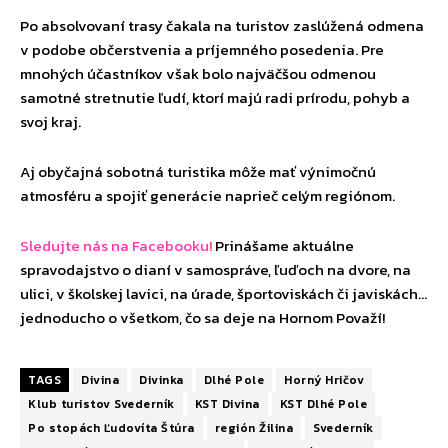
Po absolvovaní trasy čakala na turistov zaslúžená odmena
v podobe občerstvenia a príjemného posedenia. Pre
mnohých účastníkov však bolo najväčšou odmenou
samotné stretnutie ľudí, ktorí majú radi prírodu, pohyb a
svoj kraj.
Aj obyčajná sobotná turistika môže mať výnimočnú
atmosféru a spojiť generácie naprieč celým regiónom.
Sledujte nás na Facebooku!
Prinášame aktuálne
spravodajstvo o dianí v samospráve, ľuďoch na dvore, na
ulici, v školskej lavici, na úrade, športoviskách či javiskách…
jednoducho o všetkom, čo sa deje na Hornom Považí!
TAGS
Divina
Divinka
Dlhé Pole
Horný Hričov
Klub turistov Svederník
KST Divina
KST Dlhé Pole
Po stopách Ľudovíta Štúra
región Žilina
Svederník