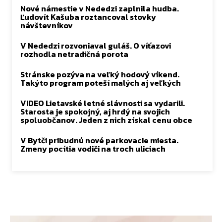
Nové námestie v Nededzi zaplnila hudba.
Ľudovít Kašuba roztancoval stovky
návštevníkov
V Nededzi rozvoniaval guláš. O víťazovi
rozhodla netradičná porota
Stránske pozýva na veľký hodový víkend.
Takýto program poteší malých aj veľkých
VIDEO Lietavské letné slávnosti sa vydarili.
Starosta je spokojný, aj hrdý na svojich
spoluobčanov. Jeden z nich získal cenu obce
V Bytči pribudnú nové parkovacie miesta.
Zmeny pocítia vodiči na troch uliciach