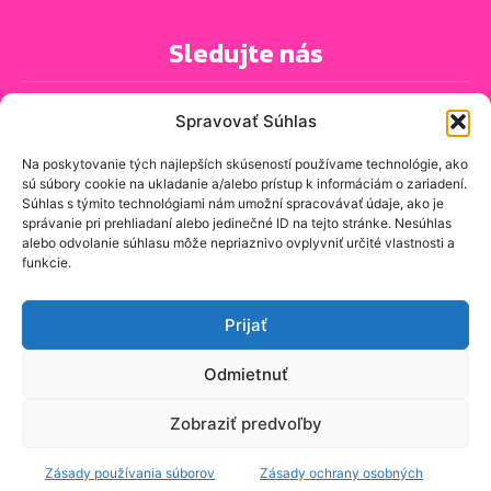
Sledujte nás
Spravovať Súhlas
Na poskytovanie tých najlepších skúseností používame technológie, ako
sú súbory cookie na ukladanie a/alebo prístup k informáciám o zariadení.
PRIHLÁSIŤ SA K ODBERU NOVINIEK
Súhlas s týmito technológiami nám umožní spracovávať údaje, ako je
správanie pri prehliadaní alebo jedinečné ID na tejto stránke. Nesúhlas
alebo odvolanie súhlasu môže nepriaznivo ovplyvniť určité vlastnosti a
funkcie.
O spravodajskej stránke
Kontakt
Prijať
Zásady ochrany osobných údajov
Odmietnuť
Zásady používania cookie (EÚ)
Zobraziť predvoľby
© znasejulice.sk - Prinášame správy, ktoré sa vás týkajú, z
Zásady používania súborov
Zásady ochrany osobných
domovov, ulíc a komunít, v ktorých naozaj žijeme.
Tvorba web