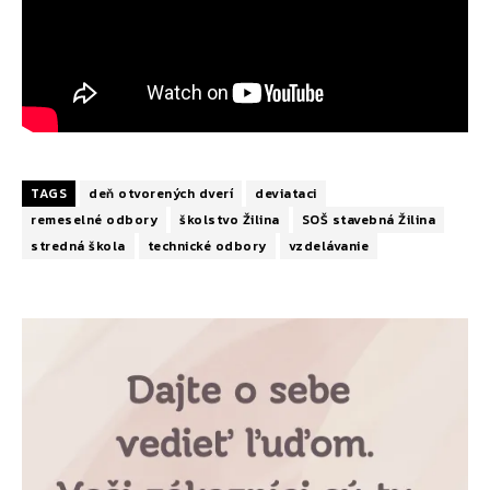
TAGS
deň otvorených dverí
deviataci
remeselné odbory
školstvo Žilina
SOŠ stavebná Žilina
stredná škola
technické odbory
vzdelávanie