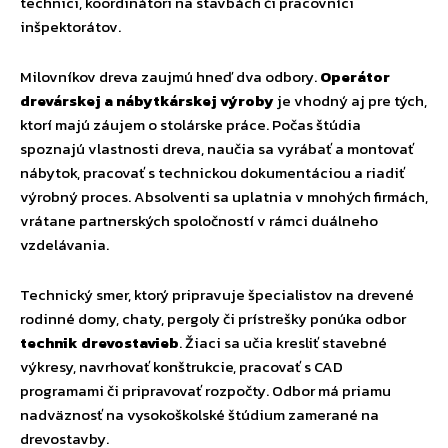
technici, koordinátori na stavbách či pracovníci
inšpektorátov.
Milovníkov dreva zaujmú hneď dva odbory.
Operátor
drevárskej a nábytkárskej výroby
je vhodný aj pre tých,
ktorí majú záujem o stolárske práce. Počas štúdia
spoznajú vlastnosti dreva, naučia sa vyrábať a montovať
nábytok, pracovať s technickou dokumentáciou a riadiť
výrobný proces. Absolventi sa uplatnia v mnohých firmách,
vrátane partnerských spoločností v rámci duálneho
vzdelávania.
Technický smer, ktorý pripravuje špecialistov na drevené
rodinné domy, chaty, pergoly či prístrešky ponúka odbor
technik drevostavieb
. Žiaci sa učia kresliť stavebné
výkresy, navrhovať konštrukcie, pracovať s CAD
programami či pripravovať rozpočty. Odbor má priamu
nadväznosť na vysokoškolské štúdium zamerané na
drevostavby.