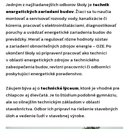
Jedným z najžiadanejších odborov školy je
technik
energetických zariadení budov
. Žiaci sa tu naučia
montovať a servisovať rozvody vody, kanalizácie či
kúrenia, pracovať s elektroinštaláciami, diagnostikovať
poruchy a uvádzať energetické zariadenia budov do
prevádzky. Merať a regulovať rôzne hodnoty sústav
a zariadení obnoviteľných zdrojov energie – OZE. Po
ukončení školy sú pripravení pracovať ako technici
v oblasti energetických zdrojov a technického
zabezpečenia budov, revízni pracovníci či odborníci
poskytujúci energetické poradenstvo.
Záujem býva aj o
technické lýceum
, ktoré je vhodné pre
chlapcov aj dievčatá. Je to štúdium podobné gymnáziu,
ale so silnejším technickým základom v oblasti
stavebníctva. Odbor ich pripraví na riešenie stavebných
úloh a vedenie ľudí v stavebnej výrobe.