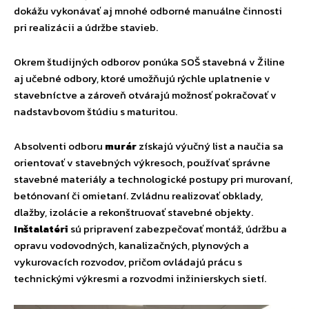
dokážu vykonávať aj mnohé odborné manuálne činnosti
pri realizácii a údržbe stavieb.
Okrem študijných odborov ponúka SOŠ stavebná v Žiline
aj učebné odbory, ktoré umožňujú rýchle uplatnenie v
stavebníctve a zároveň otvárajú možnosť pokračovať v
nadstavbovom štúdiu s maturitou.
Absolventi odboru
murár
získajú výučný list a naučia sa
orientovať v stavebných výkresoch, používať správne
stavebné materiály a technologické postupy pri murovaní,
betónovaní či omietaní. Zvládnu realizovať obklady,
dlažby, izolácie a rekonštruovať stavebné objekty.
Inštalatéri
sú pripravení zabezpečovať montáž, údržbu a
opravu vodovodných, kanalizačných, plynových a
vykurovacích rozvodov, pričom ovládajú prácu s
technickými výkresmi a rozvodmi inžinierskych sietí.