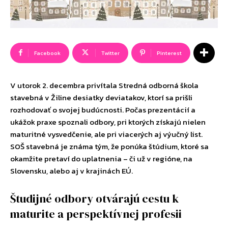
Facebook
Twitter
Pinterest
V utorok 2. decembra privítala Stredná odborná škola
stavebná v Žiline desiatky deviatakov, ktorí sa prišli
rozhodovať o svojej budúcnosti. Počas prezentácií a
ukážok praxe spoznali odbory, pri ktorých získajú nielen
maturitné vysvedčenie, ale pri viacerých aj výučný list.
SOŠ stavebná je známa tým, že ponúka štúdium, ktoré sa
okamžite pretaví do uplatnenia – či už v regióne, na
Slovensku, alebo aj v krajinách EÚ.
Študijné odbory otvárajú cestu k
maturite a perspektívnej profesii