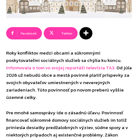
Facebook
Twitter
Roky konfliktov medzi obcami a súkromnými
poskytovateľmi sociálnych služieb sa chýlia ku koncu.
Informovala o tom vo svojej reportáži televízia TA3.
Od júla
2026 už nebudú obce a mestá povinné platiť príspevky za
svojich obyvateľov umiestnených v neverejných
zariadeniach. Túto povinnosť po novom preberú vyššie
územné celky.
Pre mnohé samosprávy ide o zásadnú úľavu. Povinnosť
financovať súkromné domovy sociálnych služieb im totiž
priniesla desiatky predžalobných výziev, súdne spory a v
niektorých prípadoch aj existenčné problémy. Zákon