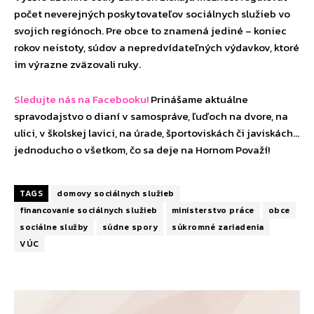
počet neverejných poskytovateľov sociálnych služieb vo
svojich regiónoch. Pre obce to znamená jediné – koniec
rokov neistoty, súdov a nepredvídateľných výdavkov, ktoré
im výrazne zväzovali ruky.
Sledujte nás na Facebooku!
Prinášame aktuálne
spravodajstvo o dianí v samospráve, ľuďoch na dvore, na
ulici, v školskej lavici, na úrade, športoviskách či javiskách…
jednoducho o všetkom, čo sa deje na Hornom Považí!
TAGS
domovy sociálnych služieb
financovanie sociálnych služieb
ministerstvo práce
obce
sociálne služby
súdne spory
súkromné zariadenia
VÚC