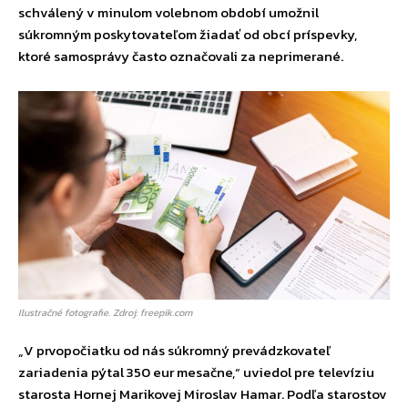
schválený v minulom volebnom období umožnil
súkromným poskytovateľom žiadať od obcí príspevky,
ktoré samosprávy často označovali za neprimerané.
Ilustračné fotografie. Zdroj: freepik.com
„V prvopočiatku od nás súkromný prevádzkovateľ
zariadenia pýtal 350 eur mesačne,“ uviedol pre televíziu
starosta Hornej Marikovej Miroslav Hamar. Podľa starostov