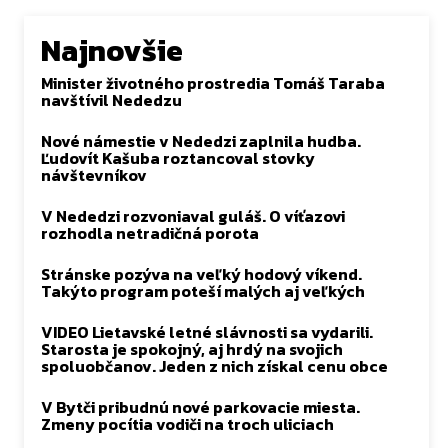
Najnovšie
Minister životného prostredia Tomáš Taraba
navštívil Nededzu
Nové námestie v Nededzi zaplnila hudba.
Ľudovít Kašuba roztancoval stovky
návštevníkov
V Nededzi rozvoniaval guláš. O víťazovi
rozhodla netradičná porota
Stránske pozýva na veľký hodový víkend.
Takýto program poteší malých aj veľkých
VIDEO Lietavské letné slávnosti sa vydarili.
Starosta je spokojný, aj hrdý na svojich
spoluobčanov. Jeden z nich získal cenu obce
V Bytči pribudnú nové parkovacie miesta.
Zmeny pocítia vodiči na troch uliciach