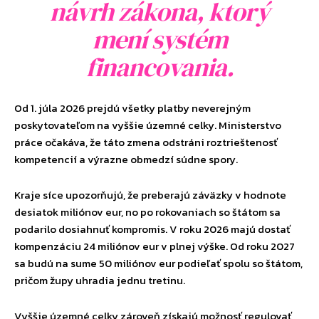
návrh zákona, ktorý
mení systém
financovania.
Od 1. júla 2026 prejdú všetky platby neverejným
poskytovateľom na vyššie územné celky. Ministerstvo
práce očakáva, že táto zmena odstráni roztrieštenosť
kompetencií a výrazne obmedzí súdne spory.
Kraje síce upozorňujú, že preberajú záväzky v hodnote
desiatok miliónov eur, no po rokovaniach so štátom sa
podarilo dosiahnuť kompromis. V roku 2026 majú dostať
kompenzáciu 24 miliónov eur v plnej výške. Od roku 2027
sa budú na sume 50 miliónov eur podieľať spolu so štátom,
pričom župy uhradia jednu tretinu.
Vyššie územné celky zároveň získajú možnosť regulovať