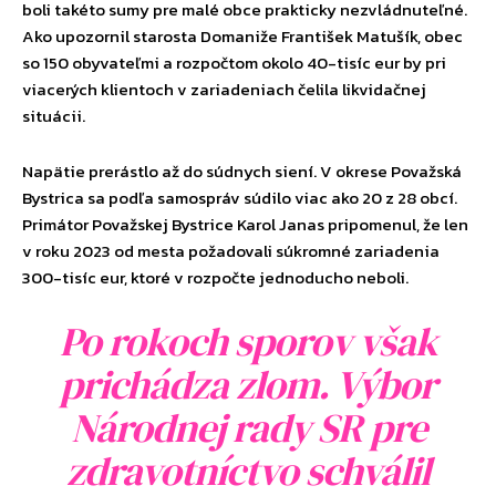
boli takéto sumy pre malé obce prakticky nezvládnuteľné.
Ako upozornil starosta Domaniže František Matušík, obec
so 150 obyvateľmi a rozpočtom okolo 40-tisíc eur by pri
viacerých klientoch v zariadeniach čelila likvidačnej
situácii.
Napätie prerástlo až do súdnych siení. V okrese Považská
Bystrica sa podľa samospráv súdilo viac ako 20 z 28 obcí.
Primátor Považskej Bystrice Karol Janas pripomenul, že len
v roku 2023 od mesta požadovali súkromné zariadenia
300-tisíc eur, ktoré v rozpočte jednoducho neboli.
Po rokoch sporov však
prichádza zlom. Výbor
Národnej rady SR pre
zdravotníctvo schválil