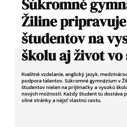
Súkromné gymn
Žiline pripravuje
študentov na vy
školu aj život vo
Kvalitné vzdelanie, anglický jazyk, medzináro
podpora talentov. Súkromné gymnázium v Žil
študentov nielen na prijímačky a vysokú školu,
nových možností. Každý študent tu dostáva pr
silné stránky a nájsť vlastnú cestu.