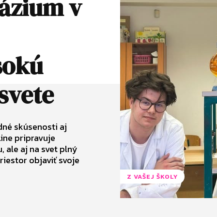
ázium v
sokú
 svete
dné skúsenosti aj
ine pripravuje
 ale aj na svet plný
iestor objaviť svoje
Z VAŠEJ ŠKOLY