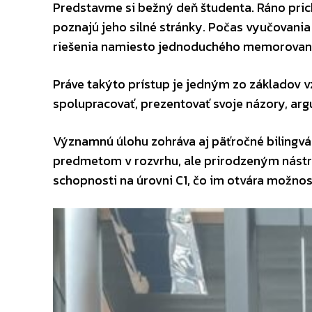
Predstavme si bežný deň študenta. Ráno prich
poznajú jeho silné stránky. Počas vyučovania 
riešenia namiesto jednoduchého memorovani
Práve takýto prístup je jedným zo základov 
spolupracovať, prezentovať svoje názory, a
Významnú úlohu zohráva aj päťročné bilingvál
predmetom v rozvrhu, ale prirodzeným nástro
schopnosti na úrovni C1, čo im otvára možnost