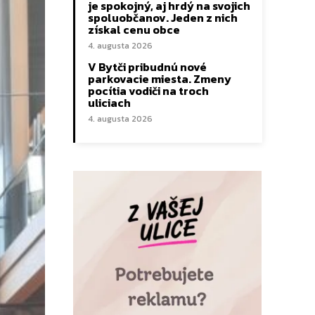
je spokojný, aj hrdý na svojich
spoluobčanov. Jeden z nich
získal cenu obce
4. augusta 2026
V Bytči pribudnú nové
parkovacie miesta. Zmeny
pocítia vodiči na troch
uliciach
4. augusta 2026