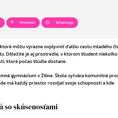
r
Pinterest
WhatsApp
 ktoré môžu výrazne ovplyvniť ďalšiu cestu mladého čl
u. Dôležité je aj prostredie, v ktorom študent niekoľko
sti, ktoré počas štúdia dostane.
omné gymnázium v Žiline. Škola vytvára komunitné pros
kde má každý priestor rozvíjať svoje schopnosti a kde
jú so skúsenosťami