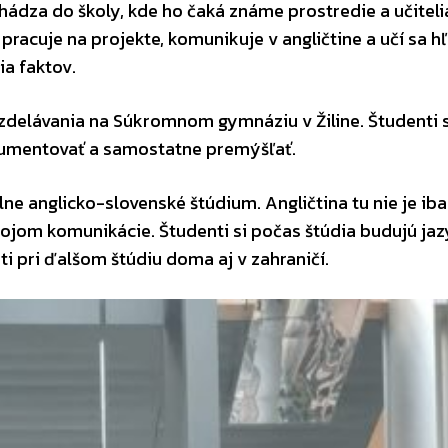
ádza do školy, kde ho čaká známe prostredie a učitelia
pracuje na projekte, komunikuje v angličtine a učí sa h
a faktov.
vzdelávania na Súkromnom gymnáziu v Žiline. Študenti 
rgumentovať a samostatne premýšľať.
ne anglicko-slovenské štúdium. Angličtina tu nie je iba
jom komunikácie. Študenti si počas štúdia budujú ja
i pri ďalšom štúdiu doma aj v zahraničí.