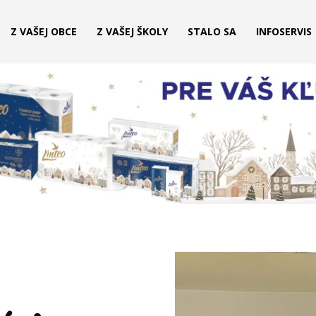
Z VAŠEJ OBCE
Z VAŠEJ ŠKOLY
STALO SA
INFOSERVIS