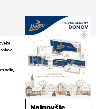
oveka.
 rokov
tredie,
Najnovšie