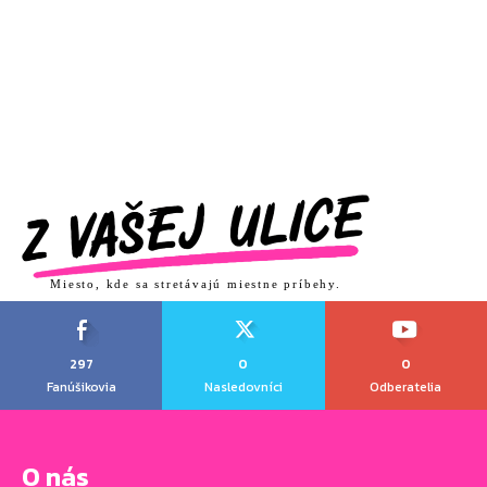
Miesto, kde sa stretávajú miestne príbehy.
297
0
0
Fanúšikovia
Nasledovníci
Odberatelia
O nás