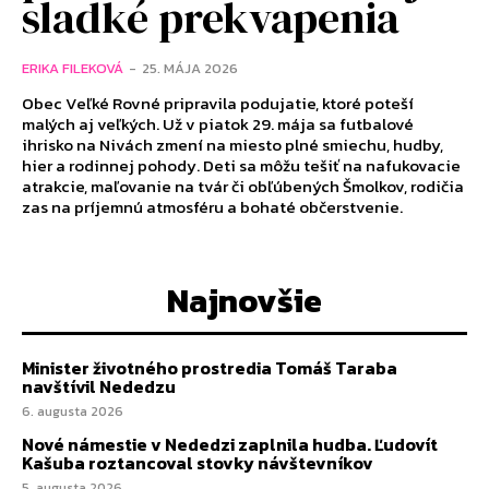
sladké prekvapenia
ERIKA FILEKOVÁ
-
25. MÁJA 2026
Obec Veľké Rovné pripravila podujatie, ktoré poteší
malých aj veľkých. Už v piatok 29. mája sa futbalové
ihrisko na Nivách zmení na miesto plné smiechu, hudby,
hier a rodinnej pohody. Deti sa môžu tešiť na nafukovacie
atrakcie, maľovanie na tvár či obľúbených Šmolkov, rodičia
zas na príjemnú atmosféru a bohaté občerstvenie.
Najnovšie
Minister životného prostredia Tomáš Taraba
navštívil Nededzu
6. augusta 2026
Nové námestie v Nededzi zaplnila hudba. Ľudovít
Kašuba roztancoval stovky návštevníkov
5. augusta 2026