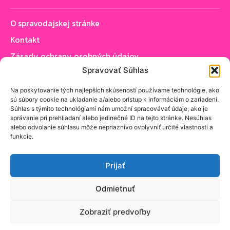
O spravodajskej stránke
Kontakt
Zásady ochrany osobných údajov
Spravovať Súhlas
Zásady používania cookie (EÚ)
Na poskytovanie tých najlepších skúseností používame technológie, ako
sú súbory cookie na ukladanie a/alebo prístup k informáciám o zariadení.
Sledujte nás
Súhlas s týmito technológiami nám umožní spracovávať údaje, ako je
správanie pri prehliadaní alebo jedinečné ID na tejto stránke. Nesúhlas
alebo odvolanie súhlasu môže nepriaznivo ovplyvniť určité vlastnosti a
funkcie.
Prijať
PRIHLÁSIŤ SA K ODBERU NOVINIEK
Odmietnuť
Zobraziť predvoľby