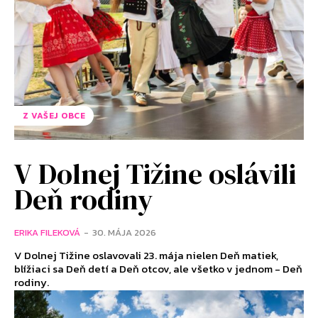
Z VAŠEJ OBCE
V Dolnej Tižine oslávili
Deň rodiny
ERIKA FILEKOVÁ
-
30. MÁJA 2026
V Dolnej Tižine oslavovali 23. mája nielen Deň matiek,
blížiaci sa Deň detí a Deň otcov, ale všetko v jednom - Deň
rodiny.