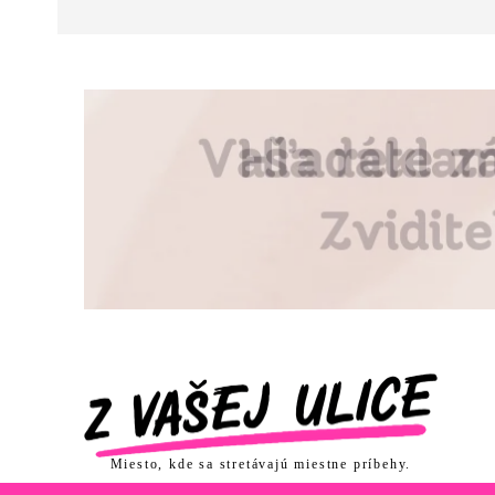
Miesto, kde sa stretávajú miestne príbehy.