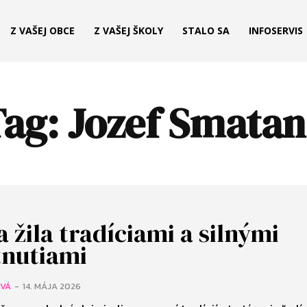
Z VAŠEJ OBCE
Z VAŠEJ ŠKOLY
STALO SA
INFOSERVIS
Tag:
Jozef Smatan
a žila tradíciami a silnými
tnutiami
OVÁ
-
14. MÁJA 2026