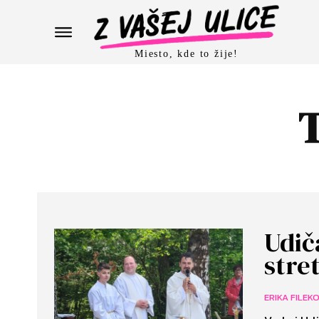
Miesto, kde to žije!
Udič
stre
ERIKA FILEK