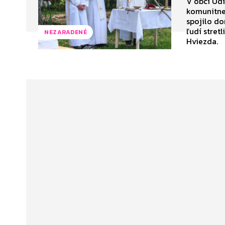
V obci Udi
komunitne
spojilo do
ľudí stret
NEZARADENÉ
Hviezda.