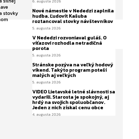
a silnej
6. augusta 2026
lave
Nové námestie v Nededzi zaplnila
a stovky
hudba. Ľudovít Kašuba
anom
roztancoval stovky návštevníkov
5. augusta 2026
V Nededzi rozvoniaval guláš. O
víťazovi rozhodla netradičná
porota
5. augusta 2026
Stránske pozýva na veľký hodový
víkend. Takýto program poteší
malých aj veľkých
5. augusta 2026
VIDEO Lietavské letné slávnosti sa
vydarili. Starosta je spokojný, aj
hrdý na svojich spoluobčanov.
Jeden z nich získal cenu obce
4. augusta 2026