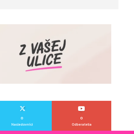
0
0
Nasledovníci
Odberatelia