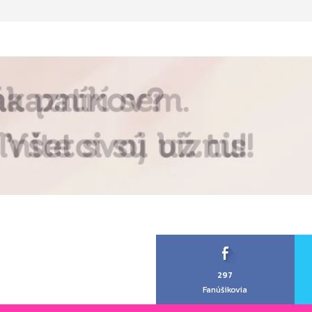
297
Fanúšikovia