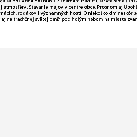
ča sa posledné dni niesli v znamení tradícií, stretávania ľudí 
j atmosféry. Stavanie májov v centre obce, Prosnom aj Upoh
mácich, rodákov i významných hostí. O niekoľko dní neskôr s
li aj na tradičnej svätej omši pod holým nebom na mieste zv