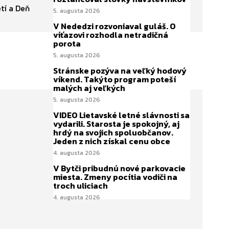
etí a Deň
5. augusta 2026
V Nededzi rozvoniaval guláš. O
víťazovi rozhodla netradičná
porota
5. augusta 2026
Stránske pozýva na veľký hodový
víkend. Takýto program poteší
malých aj veľkých
5. augusta 2026
VIDEO Lietavské letné slávnosti sa
vydarili. Starosta je spokojný, aj
hrdý na svojich spoluobčanov.
Jeden z nich získal cenu obce
4. augusta 2026
V Bytči pribudnú nové parkovacie
miesta. Zmeny pocítia vodiči na
troch uliciach
4. augusta 2026