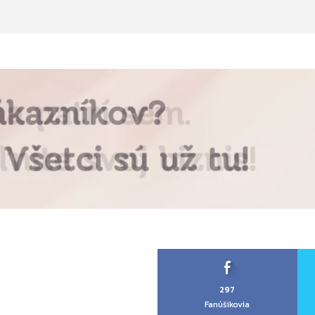
297
Fanúšikovia