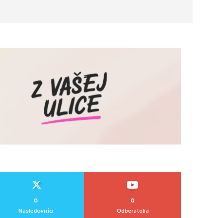
0
0
Nasledovníci
Odberatelia