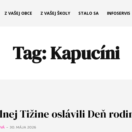
Z VAŠEJ OBCE
Z VAŠEJ ŠKOLY
STALO SA
INFOSERVIS
Tag:
Kapucíni
lnej Tižine oslávili Deň rodi
OVÁ
-
30. MÁJA 2026