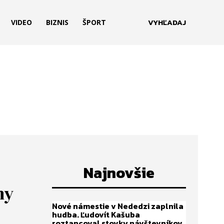
VYHĽADAJ
VIDEO
BIZNIS
ŠPORT
Najnovšie
ny
Nové námestie v Nededzi zaplnila
hudba. Ľudovít Kašuba
roztancoval stovky návštevníkov