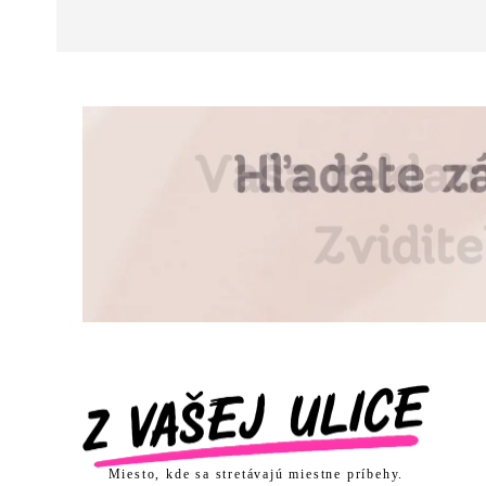
Miesto, kde sa stretávajú miestne príbehy.