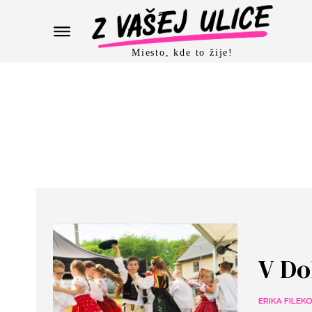
Miesto, kde to žije!
V Do
ERIKA FILEK