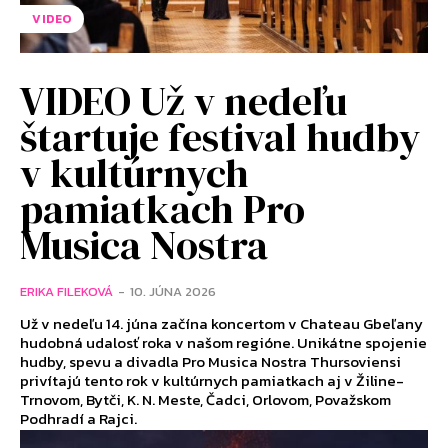
VIDEO
VIDEO Už v nedeľu
štartuje festival hudby
v kultúrnych
pamiatkach Pro
Musica Nostra
ERIKA FILEKOVÁ
-
10. JÚNA 2026
Už v nedeľu 14. júna začína koncertom v Chateau Gbeľany
hudobná udalosť roka v našom regióne. Unikátne spojenie
hudby, spevu a divadla Pro Musica Nostra Thursoviensi
privítajú tento rok v kultúrnych pamiatkach aj v Žiline-
Trnovom, Bytči, K. N. Meste, Čadci, Orlovom, Považskom
Podhradí a Rajci.