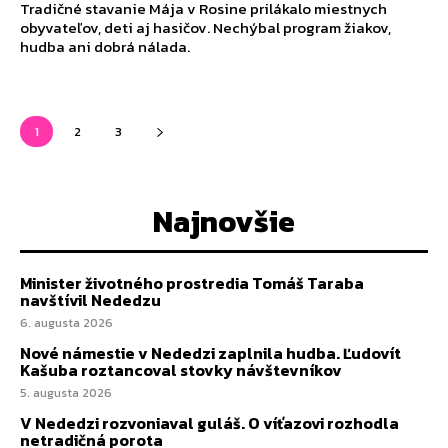
Tradičné stavanie Mája v Rosine prilákalo miestnych
obyvateľov, deti aj hasičov. Nechýbal program žiakov,
hudba ani dobrá nálada.
1
2
3
Najnovšie
Minister životného prostredia Tomáš Taraba
navštívil Nededzu
6. augusta 2026
Nové námestie v Nededzi zaplnila hudba. Ľudovít
Kašuba roztancoval stovky návštevníkov
5. augusta 2026
V Nededzi rozvoniaval guláš. O víťazovi rozhodla
netradičná porota