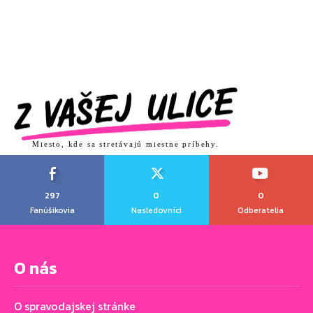
Miesto, kde sa stretávajú miestne príbehy.
297
0
0
Fanúšikovia
Nasledovníci
Odberatelia
O nás
O spravodajskej stránke