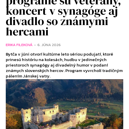
programe sú veterány,
koncert v synagóge aj
divadlo so známymi
hercami
ERIKA FILEKOVÁ
-
6. JÚNA 2026
Bytča v júni otvorí kultúrne leto sériou podujatí, ktoré
prinesú históriu na kolesách, hudbu v jedinečných
priestoroch synagógy aj divadelný humor v podaní
známych slovenských hercov. Program vyvrcholí tradičným
pálením Jánskej vatry.