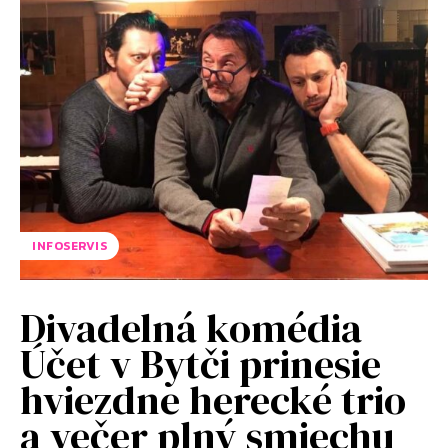
INFOSERVIS
Divadelná komédia
Účet v Bytči prinesie
hviezdne herecké trio
a večer plný smiechu