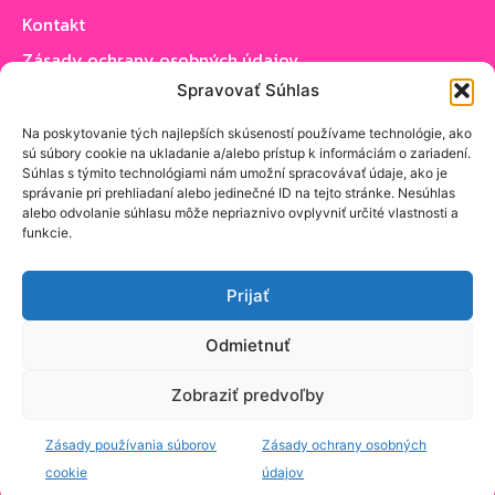
Kontakt
Zásady ochrany osobných údajov
Spravovať Súhlas
Zásady používania cookie (EÚ)
Na poskytovanie tých najlepších skúseností používame technológie, ako
sú súbory cookie na ukladanie a/alebo prístup k informáciám o zariadení.
Sledujte nás
Súhlas s týmito technológiami nám umožní spracovávať údaje, ako je
správanie pri prehliadaní alebo jedinečné ID na tejto stránke. Nesúhlas
alebo odvolanie súhlasu môže nepriaznivo ovplyvniť určité vlastnosti a
funkcie.
Prijať
PRIHLÁSIŤ SA K ODBERU NOVINIEK
Odmietnuť
Zobraziť predvoľby
Zásady používania súborov
Zásady ochrany osobných
© zvasejulice.sk - Spojte sa s ľuďmi z vašej
ulice. Všetci sú už tu! .
Tvorba web stránky.
cookie
údajov