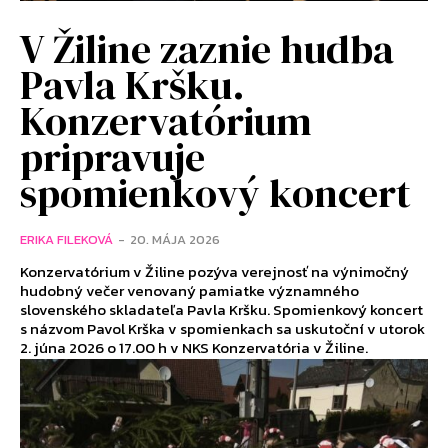
V Žiline zaznie hudba
Pavla Kršku.
Konzervatórium
pripravuje
spomienkový koncert
ERIKA FILEKOVÁ
-
20. MÁJA 2026
Konzervatórium v Žiline pozýva verejnosť na výnimočný
hudobný večer venovaný pamiatke významného
slovenského skladateľa Pavla Kršku. Spomienkový koncert
s názvom Pavol Krška v spomienkach sa uskutoční v utorok
2. júna 2026 o 17.00 h v NKS Konzervatória v Žiline.