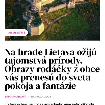
INFOSERVIS
Na hrade Lietava ožijú
tajomstvá prírody.
Obrazy rodáčky z obce
vás prenesú do sveta
pokoja a fantázie
ERIKA FILEKOVÁ
-
28. MÁJA 2026
Lietavský hrad sa počas posledného májového víkendu