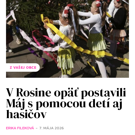
Z VAŠEJ OBCE
V Rosine opäť postavili
Máj s pomocou detí aj
hasičov
ERIKA FILEKOVÁ
-
7. MÁJA 2026