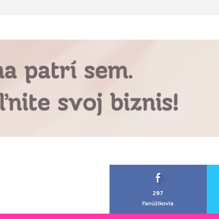
297
Fanúšikovia