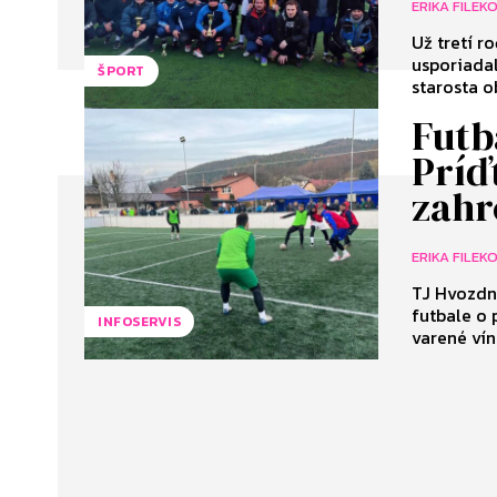
ERIKA FILEK
Už tretí r
usporiadal
ŠPORT
starosta o
Futb
Príď
zahr
ERIKA FILEK
TJ Hvozdn
futbale o 
INFOSERVIS
varené vín