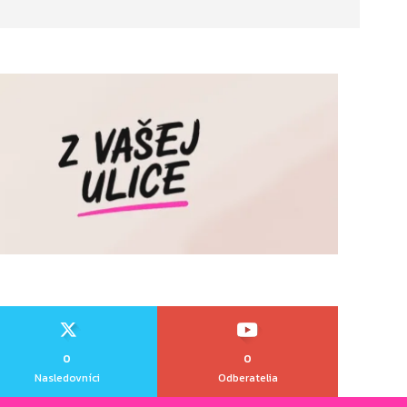
0
0
Nasledovníci
Odberatelia