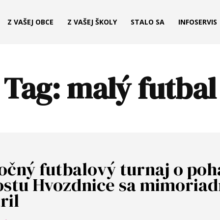
Z VAŠEJ OBCE
Z VAŠEJ ŠKOLY
STALO SA
INFOSERVIS
Tag:
malý futbal
očný futbalový turnaj o poh
ostu Hvozdnice sa mimoria
ril