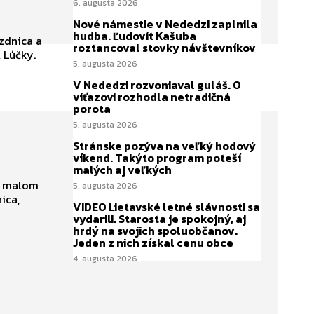
6. augusta 2026
Nové námestie v Nededzi zaplnila
hudba. Ľudovít Kašuba
ozdnica a
roztancoval stovky návštevníkov
A Lúčky.
5. augusta 2026
V Nededzi rozvoniaval guláš. O
víťazovi rozhodla netradičná
porota
5. augusta 2026
Stránske pozýva na veľký hodový
víkend. Takýto program poteší
malých aj veľkých
 v malom
5. augusta 2026
ica,
VIDEO Lietavské letné slávnosti sa
vydarili. Starosta je spokojný, aj
hrdý na svojich spoluobčanov.
Jeden z nich získal cenu obce
4. augusta 2026