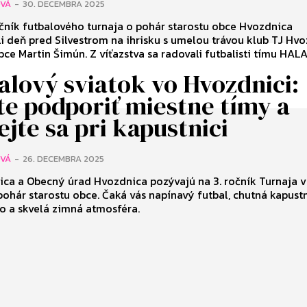
OVÁ
-
30. DECEMBRA 2025
očník futbalového turnaja o pohár starostu obce Hvozdnica
i deň pred Silvestrom na ihrisku s umelou trávou klub TJ Hv
bce Martin Šimún. Z víťazstva sa radovali futbalisti tímu HAL
alový sviatok vo Hvozdnici:
te podporiť miestne tímy a
ejte sa pri kapustnici
OVÁ
-
26. DECEMBRA 2025
ica a Obecný úrad Hvozdnica pozývajú na 3. ročník Turnaja
pohár starostu obce. Čaká vás napínavý futbal, chutná kapustn
o a skvelá zimná atmosféra.