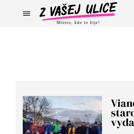
Miesto, kde to žije!
Vian
star
vyda