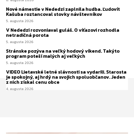
6. augusta 2026
Nové námestie v Nededzi zaplnila hudba. Ľudovít
Kašuba roztancoval stovky návštevníkov
5. augusta 2026
V Nededzi rozvoniaval guláš. O víťazovi rozhodla
netradičná porota
5. augusta 2026
Stránske pozýva na veľký hodový víkend. Takýto
program poteší malých aj veľkých
5. augusta 2026
VIDEO Lietavské letné slávnosti sa vydarili. Starosta
je spokojný, aj hrdý na svojich spoluobčanov. Jeden
z nich získal cenu obce
4. augusta 2026