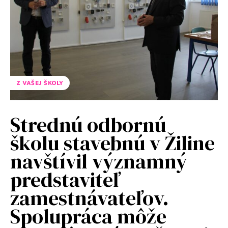
Z VAŠEJ ŠKOLY
Strednú odbornú
školu stavebnú v Žiline
navštívil významný
predstaviteľ
zamestnávateľov.
Spolupráca môže