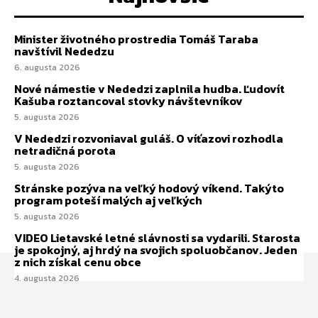
Minister životného prostredia Tomáš Taraba
navštívil Nededzu
6. augusta 2026
Nové námestie v Nededzi zaplnila hudba. Ľudovít
Kašuba roztancoval stovky návštevníkov
5. augusta 2026
V Nededzi rozvoniaval guláš. O víťazovi rozhodla
netradičná porota
5. augusta 2026
Stránske pozýva na veľký hodový víkend. Takýto
program poteší malých aj veľkých
5. augusta 2026
VIDEO Lietavské letné slávnosti sa vydarili. Starosta
je spokojný, aj hrdý na svojich spoluobčanov. Jeden
z nich získal cenu obce
4. augusta 2026