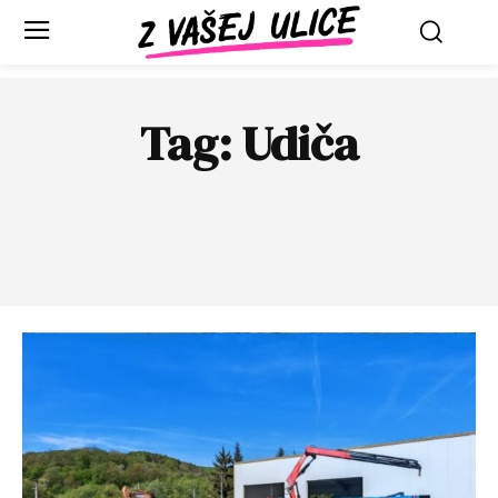
Tag:
Udiča