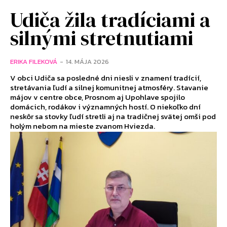
Udiča žila tradíciami a
silnými stretnutiami
ERIKA FILEKOVÁ
-
14. MÁJA 2026
V obci Udiča sa posledné dni niesli v znamení tradícií,
stretávania ľudí a silnej komunitnej atmosféry. Stavanie
májov v centre obce, Prosnom aj Upohlave spojilo
domácich, rodákov i významných hostí. O niekoľko dní
neskôr sa stovky ľudí stretli aj na tradičnej svätej omši pod
holým nebom na mieste zvanom Hviezda.