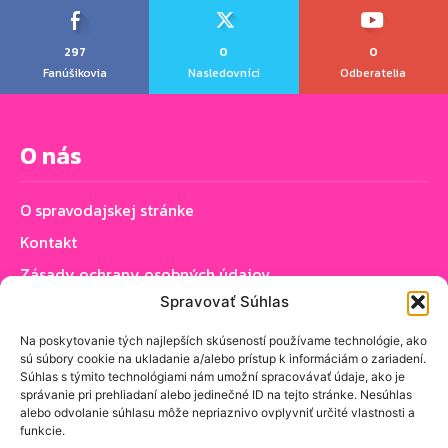
297
0
0
Fanúšikovia
Nasledovníci
Odberatelia
O nás
O spravodajskej stránke
Kontakt
Zásady ochrany osobných údajov
Spravovať Súhlas
Zásady používania cookie (EÚ)
Na poskytovanie tých najlepších skúseností používame technológie, ako
sú súbory cookie na ukladanie a/alebo prístup k informáciám o zariadení.
Sledujte nás
Súhlas s týmito technológiami nám umožní spracovávať údaje, ako je
správanie pri prehliadaní alebo jedinečné ID na tejto stránke. Nesúhlas
alebo odvolanie súhlasu môže nepriaznivo ovplyvniť určité vlastnosti a
funkcie.