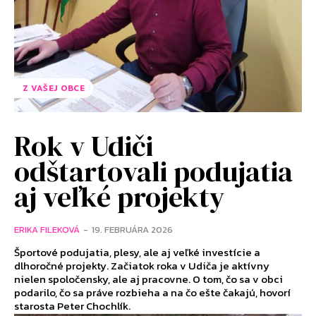
Z VAŠEJ OBCE
Rok v Udiči
odštartovali podujatia
aj veľké projekty
ERIKA FILEKOVÁ
-
19. FEBRUÁRA 2026
Športové podujatia, plesy, ale aj veľké investície a
dlhoročné projekty. Začiatok roka v Udiča je aktívny
nielen spoločensky, ale aj pracovne. O tom, čo sa v obci
podarilo, čo sa práve rozbieha a na čo ešte čakajú, hovorí
starosta Peter Chochlík.