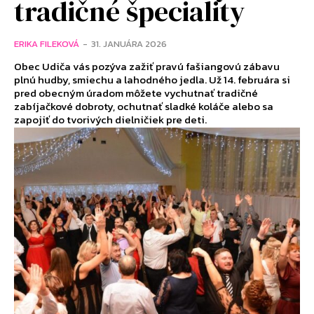
tradičné špeciality
ERIKA FILEKOVÁ
-
31. JANUÁRA 2026
Obec Udiča vás pozýva zažiť pravú fašiangovú zábavu
plnú hudby, smiechu a lahodného jedla. Už 14. februára si
pred obecným úradom môžete vychutnať tradičné
zabíjačkové dobroty, ochutnať sladké koláče alebo sa
zapojiť do tvorivých dielničiek pre deti.