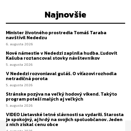
Najnovšie
Minister životného prostredia Tomáš Taraba
navštívil Nededzu
6. augusta 2026
Nové námestie v Nededzi zaplnila hudba. Ľudovít
Kašuba roztancoval stovky návštevníkov
5. augusta 2026
V Nededzi rozvoniaval guláš. O víťazovi rozhodla
netradičná porota
5. augusta 2026
Stránske pozýva na veľký hodový víkend. Takýto
program poteší malých aj veľkých
5. augusta 2026
VIDEO Lietavské letné slávnosti sa vydarili. Starosta
je spokojný, aj hrdý na svojich spoluobčanov. Jeden
z nich získal cenu obce