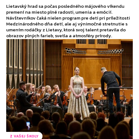
Lietavský hrad sa počas posledného májového víkendu
premení na miesto plné radosti, umenia a emócií.
Návštevníkov čaká nielen program pre deti pri príležitosti
Medzinárodného dňa detí, ale aj výnimočné stretnutie s
umením rodáčky z Lietavy, ktorá svoj talent pretavila do
obrazov plných farieb, svetla a atmosféry prírody.
Z VAŠEJ ŠKOLY