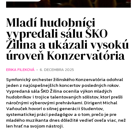
Mladí hudobníci
vypredali sálu ŠKO
Žilina a ukázali vysokú
úroveň Konzervatória
ERIKA FILEKOVÁ
-
6. DECEMBRA 2025
Symfonický orchester žilinského Konzervatória odohral
jeden z najúspešnejších koncertov posledných rokov.
Vypredaná sála ŠKO Žilina ocenila výkon mladých
hudobníkov i trojice talentovaných sólistov, ktorí prešli
náročnými výberovými prehrávkami. Dirigent Michal
Vaňouček hovorí o silnej generácii študentov,
systematickej práci pedagógov a o tom, prečo je pre
mladého muzikanta dnes dôležité vedieť oveľa viac, než
len hrať na svojom nástroji.