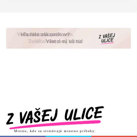
Miesto, kde sa stretávajú miestne príbehy.