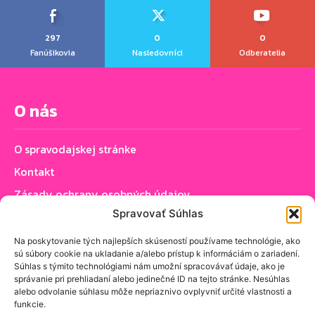
297
0
0
Fanúšikovia
Nasledovníci
Odberatelia
O nás
O spravodajskej stránke
Kontakt
Zásady ochrany osobných údajov
Spravovať Súhlas
Zásady používania cookie (EÚ)
Na poskytovanie tých najlepších skúseností používame technológie, ako
sú súbory cookie na ukladanie a/alebo prístup k informáciám o zariadení.
Sledujte nás
Súhlas s týmito technológiami nám umožní spracovávať údaje, ako je
správanie pri prehliadaní alebo jedinečné ID na tejto stránke. Nesúhlas
alebo odvolanie súhlasu môže nepriaznivo ovplyvniť určité vlastnosti a
funkcie.