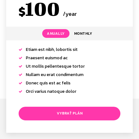
100
$
/year
placeholder text
ANUALLY
MONTHLY
Etiam est nibh, lobortis sit
Praesent euismod ac
Ut mollis pellentesque tortor
Nullam eu erat condimentum
Donec quis est ac felis
Orci varius natoque dolor
VYBRAŤ PLÁN