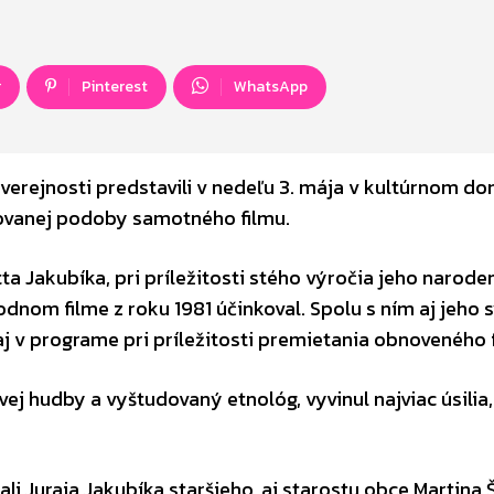
r
Pinterest
WhatsApp
verejnosti predstavili v nedeľu 3. mája v kultúrnom d
izovanej podoby samotného filmu.
tta Jakubíka, pri príležitosti stého výročia jeho naroden
odnom filme z roku 1981 účinkoval. Spolu s ním aj jeho s
 aj v programe pri príležitosti premietania obnoveného 
vej hudby a vyštudovaný etnológ, vyvinul najviac úsilia
 Juraja Jakubíka staršieho, aj starostu obce Martina 