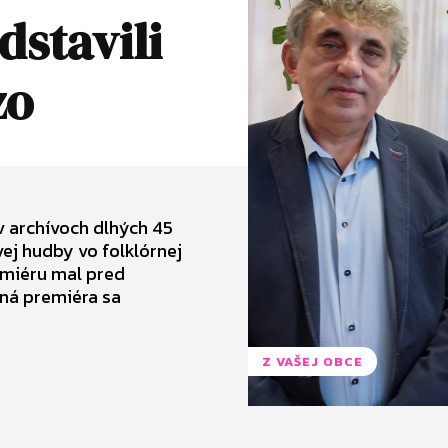
dstavili
zo
 v archívoch dlhých 45
vej hudby vo folklórnej
emiéru mal pred
ná premiéra sa
Z VAŠEJ OBCE