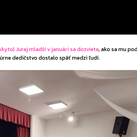
skytol Juraj mladší v januári sa dozviete
, ako sa mu pod
túrne dedičstvo dostalo späť medzi ľudí.