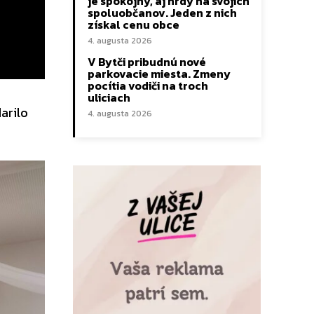
je spokojný, aj hrdý na svojich
spoluobčanov. Jeden z nich
získal cenu obce
4. augusta 2026
V Bytči pribudnú nové
parkovacie miesta. Zmeny
pocítia vodiči na troch
uliciach
arilo
4. augusta 2026