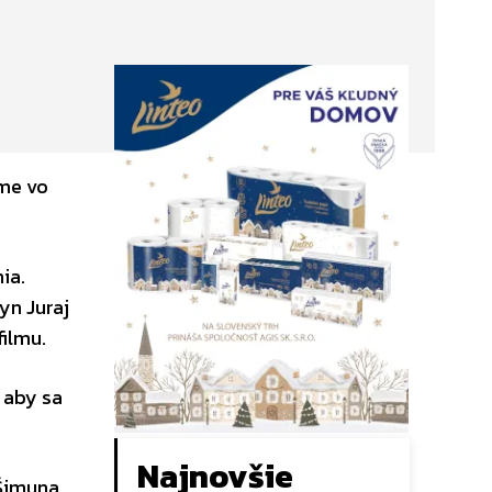
ome vo
ia.
yn Juraj
filmu.
, aby sa
Najnovšie
Šimuna.