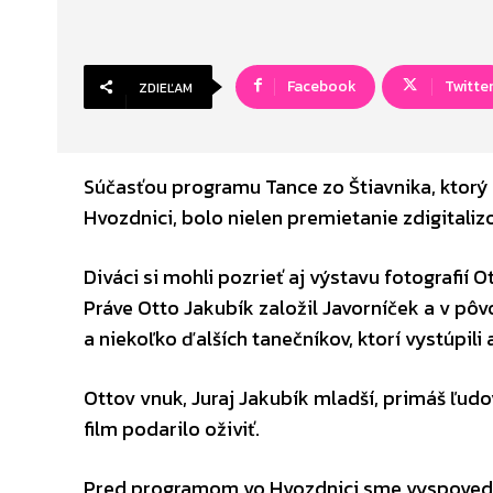
Facebook
Twitte
ZDIEĽAM
Súčasťou programu Tance zo Štiavnika, ktorý 
Hvozdnici, bolo nielen premietanie zdigital
Diváci si mohli pozrieť aj výstavu fotografií O
Práve Otto Jakubík založil Javorníček a v pôv
a niekoľko ďalších tanečníkov, ktorí vystúpili
Ottov vnuk, Juraj Jakubík mladší, primáš ľudo
film podarilo oživiť.
Pred programom vo Hvozdnici sme vyspovedali