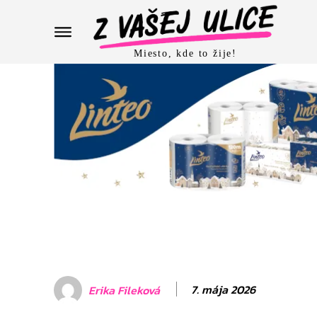
Miesto, kde to žije!
7. mája 2026
Erika Fileková