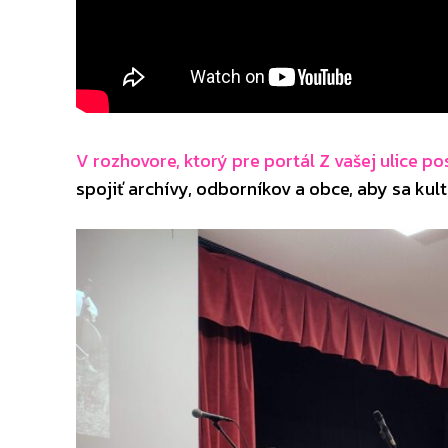
V rozhovore, ktorý pre portál Z vašej ulice po
spojiť archívy, odborníkov a obce, aby sa kul