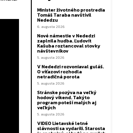
Minister životného prostredia
Tomáš Taraba navštívil
Nededzu
6. augusta 2026
Nové námestie v Nededzi
zaplnila hudba. Ľudovít
Kašuba roztancoval stovky
návštevníkov
5. augusta 2026
V Nededzi rozvoniaval guláš.
O víťazovi rozhodla
netradičná porota
5. augusta 2026
Stránske pozýva na veľký
hodový víkend. Takýto
program poteší malých aj
veľkých
5. augusta 2026
VIDEO Lietavské letné
slávnosti sa vydarili. Starosta