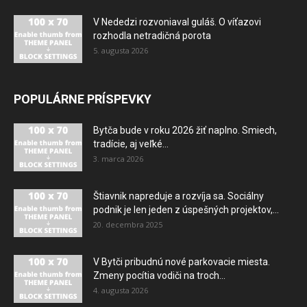
V Nededzi rozvoniaval guláš. O víťazovi
rozhodla netradičná porota
5. augusta 2026
POPULÁRNE PRÍSPEVKY
Bytča bude v roku 2026 žiť naplno. Smiech,
tradície, aj veľké...
3. marca 2026
Štiavnik napreduje a rozvíja sa. Sociálny
podnik je len jeden z úspešných projektov,...
20. decembra 2025
V Bytči pribudnú nové parkovacie miesta.
Zmeny pocítia vodiči na troch...
4. augusta 2026