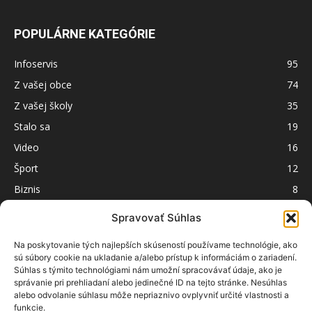
POPULÁRNE KATEGÓRIE
Infoservis
95
Z vašej obce
74
Z vašej školy
35
Stalo sa
19
Video
16
Šport
12
Biznis
8
Nezaradené
1
Spravovať Súhlas
Na poskytovanie tých najlepších skúseností používame technológie, ako
sú súbory cookie na ukladanie a/alebo prístup k informáciám o zariadení.
Súhlas s týmito technológiami nám umožní spracovávať údaje, ako je
správanie pri prehliadaní alebo jedinečné ID na tejto stránke. Nesúhlas
alebo odvolanie súhlasu môže nepriaznivo ovplyvniť určité vlastnosti a
funkcie.