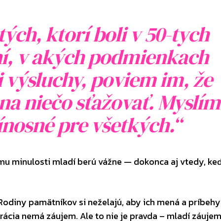
ých, ktorí boli v 50-tych
í, v akých podmienkach
či výsluchy, poviem im, že
na niečo sťažovať. Myslím
prínosné pre všetkých.“
mu minulosti mladí berú vážne — dokonca aj vtedy, keď
odiny pamätníkov si neželajú, aby ich mená a príbehy 
rácia nemá záujem. Ale to nie je pravda – mladí záujem