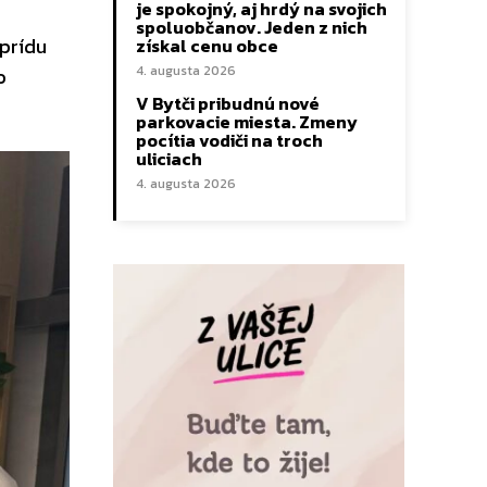
je spokojný, aj hrdý na svojich
spoluobčanov. Jeden z nich
 prídu
získal cenu obce
4. augusta 2026
o
V Bytči pribudnú nové
parkovacie miesta. Zmeny
pocítia vodiči na troch
uliciach
4. augusta 2026