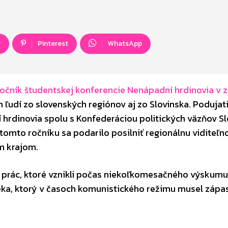
r
Pinterest
WhatsApp
 ročník študentskej konferencie Nenápadní hrdinovia v 
h ľudí zo slovenských regiónov aj zo Slovinska. Podujat
hrdinovia spolu s Konfederáciou politických väzňov S
mto ročníku sa podarilo posilniť regionálnu viditeľno
m krajom.
 prác, ktoré vznikli počas niekoľkomesačného výskumu
eka, ktorý v časoch komunistického režimu musel zápas