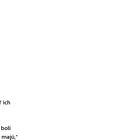
 ich
boli
 majú,“