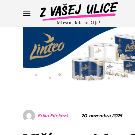
Miesto, kde to žije!
20. novembra 2025
Erika Fileková