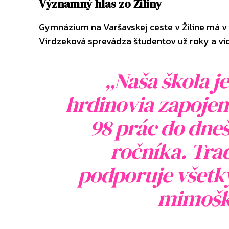
Významný hlas zo Žiliny
Gymnázium na Varšavskej ceste v Žiline má v
Virdzeková sprevádza študentov už roky a vid
„Naša škola j
hrdinovia zapojená
98 prác do dne
ročníka. Trad
podporuje všetky
mimoško