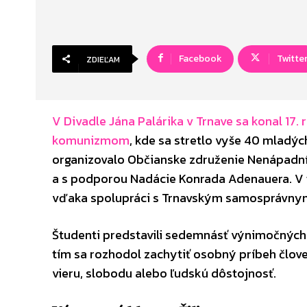
Facebook
Twitte
ZDIEĽAM
V Divadle Jána Palárika v Trnave sa konal 17.
komunizmom
, kde sa stretlo vyše 40 mladýc
organizovalo Občianske združenie Nenápadní 
a s podporou Nadácie Konrada Adenauera. V to
vďaka spolupráci s Trnavským samosprávny
Študenti predstavili sedemnásť výnimočných
tím sa rozhodol zachytiť osobný príbeh člov
vieru, slobodu alebo ľudskú dôstojnosť.