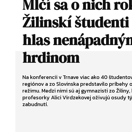
Mlčí sa o nich ro
Žilinskí študenti
hlas nenápadný
hrdinom
Na konferencii v Trnave viac ako 40 študento
regiónov a zo Slovinska predstavilo príbehy
režimu. Medzi nimi sú aj gymnazisti zo Žiliny
profesorky Alici Virdzekovej oživujú osudy týc
zabudnutí.