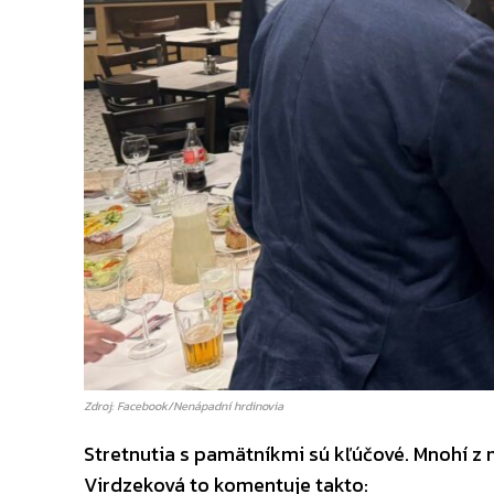
Zdroj: Facebook/Nenápadní hrdinovia
Stretnutia s pamätníkmi sú kľúčové. Mnohí z n
Virdzeková to komentuje takto: