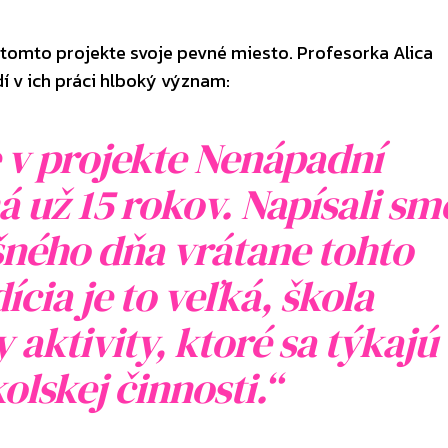
 tomto projekte svoje pevné miesto. Profesorka Alica
í v ich práci hlboký význam:
e v projekte Nenápadní
 už 15 rokov. Napísali sm
šného dňa vrátane tohto
ícia je to veľká, škola
 aktivity, ktoré sa týkajú
lskej činnosti.“