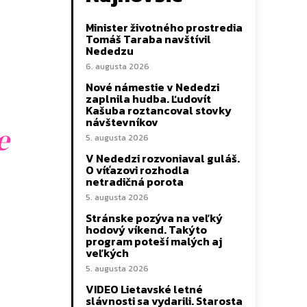
Minister životného prostredia
Tomáš Taraba navštívil
Nededzu
6. augusta 2026
Nové námestie v Nededzi
zaplnila hudba. Ľudovít
Kašuba roztancoval stovky
návštevníkov
e
5. augusta 2026
V Nededzi rozvoniaval guláš.
O víťazovi rozhodla
netradičná porota
5. augusta 2026
Stránske pozýva na veľký
hodový víkend. Takýto
program poteší malých aj
veľkých
5. augusta 2026
VIDEO Lietavské letné
slávnosti sa vydarili. Starosta