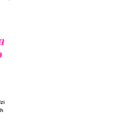
a
o
zi
ch