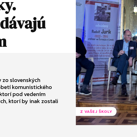
ky.
 dávajú
m
v zo slovenských
 obetí komunistického
, ktorí pod vedením
h, ktorí by inak zostali
Z VAŠEJ ŠKOLY