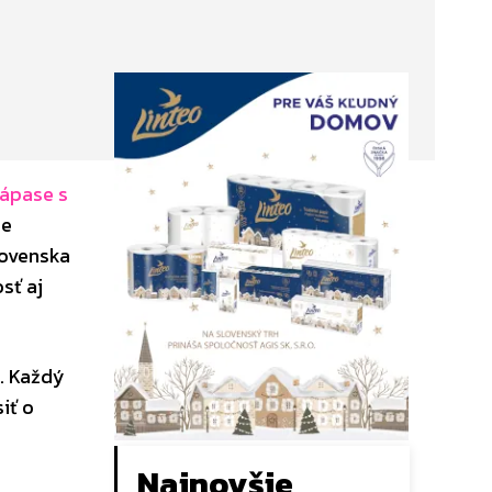
zápase s
ie
lovenska
sť aj
. Každý
iť o
Najnovšie