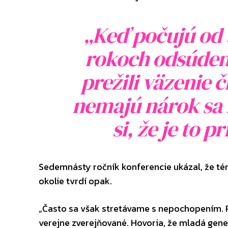
„Keď počujú od t
rokoch odsúden
prežili väzenie 
nemajú nárok sa 
si, že je to 
Sedemnásty ročník konferencie ukázal, že té
okolie tvrdí opak.
„Často sa však stretávame s nepochopením. R
verejne zverejňované. Hovoria, že mladá gene