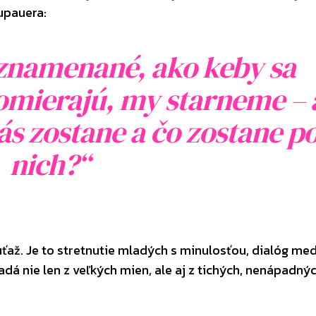
upauera:
zaznamenané, ako keby sa
zomierajú, my starneme – 
nás zostane a čo zostane p
nich?“
úťaž. Je to stretnutie mladých s minulosťou, dialóg med
adá nie len z veľkých mien, ale aj z tichých, nenápadný