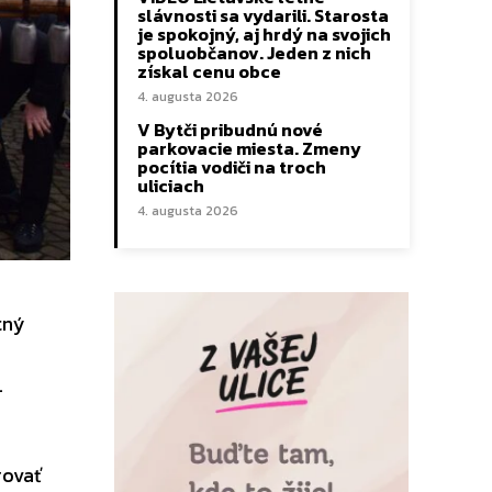
slávnosti sa vydarili. Starosta
je spokojný, aj hrdý na svojich
spoluobčanov. Jeden z nich
získal cenu obce
4. augusta 2026
V Bytči pribudnú nové
parkovacie miesta. Zmeny
pocítia vodiči na troch
uliciach
4. augusta 2026
tný
…
rovať