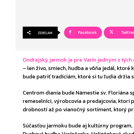
Facebook
Twitte
ZDIEĽAM
Ondrejský jarmok je pre Varín jedným z tých
– len živo, smiech, hudba a vôňa jedál, ktoré
bude patriť tradíciám, ktoré si tu ľudia držia 
Centrom diania bude Námestie sv. Floriána sp
remeselníci, výrobcovia a predajcovia, ktorí
drobností až po vianočný sortiment, ktorý pr
Súčasťou jarmoku bude aj kultúrny program, k
Dychová hudba Varínčanka, Heligónková akadém