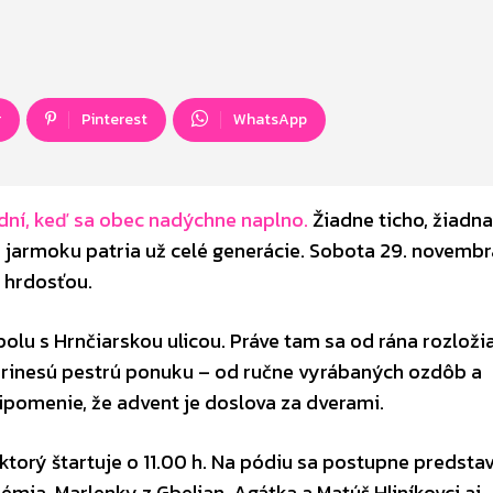
r
Pinterest
WhatsApp
 dní, keď sa obec nadýchne naplno.
Žiadne ticho, žiadna
 k jarmoku patria už celé generácie. Sobota 29. novembr
s hrdosťou.
olu s Hrnčiarskou ulicou. Práve tam sa od rána rozloži
 prinesú pestrú ponuku – od ručne vyrábaných ozdôb a
ipomenie, že advent je doslova za dverami.
torý štartuje o 11.00 h. Na pódiu sa postupne predstav
ia, Marlenky z Gbelian, Agátka a Matúš Hliníkovci aj