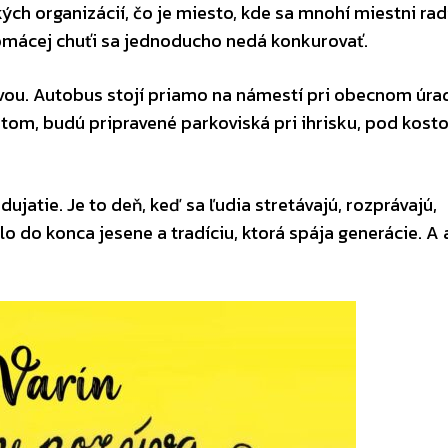
ch organizácií, čo je miesto, kde sa mnohí miestni rad
 domácej chuťi sa jednoducho nedá konkurovať.
ou. Autobus stojí priamo na námestí pri obecnom úrad
autom, budú pripravené parkoviská pri ihrisku, pod kost
ujatie. Je to deň, keď sa ľudia stretávajú, rozprávajú,
o do konca jesene a tradíciu, ktorá spája generácie. A 