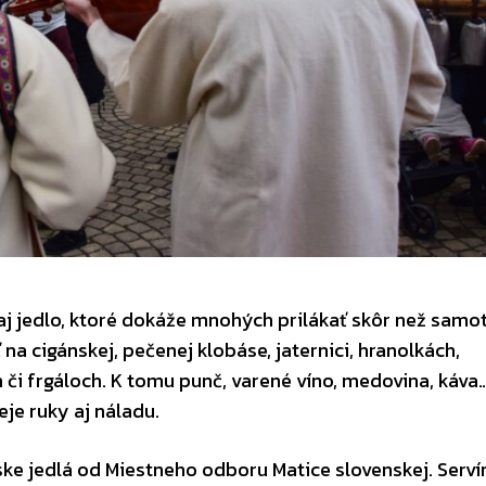
 aj jedlo, ktoré dokáže mnohých prilákať skôr než samo
a cigánskej, pečenej klobáse, jaternici, hranolkách,
 či frgáloch. K tomu punč, varené víno, medovina, káva
je ruky aj náladu.
ske jedlá od Miestneho odboru Matice slovenskej. Serví