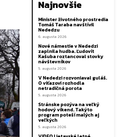
Najnovšie
Minister životného prostredia
Tomáš Taraba navštívil
Nededzu
6. augusta 2026
Nové námestie v Nededzi
zaplnila hudba. Ľudovít
Kašuba roztancoval stovky
návštevníkov
5. augusta 2026
V Nededzi rozvoniaval guláš.
O víťazovi rozhodla
netradičná porota
5. augusta 2026
Stránske pozýva na veľký
hodový víkend. Takýto
program poteší malých aj
veľkých
5. augusta 2026
VIDEO Lietavské letné