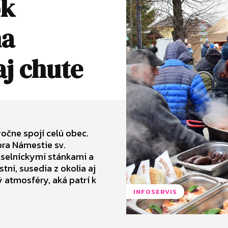
ok
na
aj chute
ročne spojí celú obec.
ra Námestie sv.
meselníckymi stánkami a
tni, susedia z okolia aj
 atmosféry, aká patrí k
INFOSERVIS