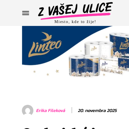
Miesto, kde to žije!
20. novembra 2025
Erika Fileková