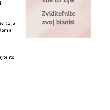
i
e, čo je
olom a
aj tento