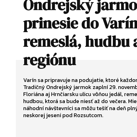
Ondrejský jarm
prinesie do Varí
remeslá, hudbu 
regiónu
Varín sa pripravuje na podujatie, ktoré každo
Tradičný Ondrejský jarmok zaplní 29. novemb
Floriána aj Hrnčiarsku ulicu vôňou jedál, re
hudbou, ktorá sa bude niesť až do večera. Mies
náhodní návštevníci sa môžu tešiť na deň plný
neskorej jeseni pod Rozsutcom.