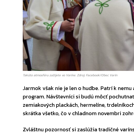
Takúto atmosféru zažijete vo Varíne. Zdroj: Facebook/Obec Varín
Jarmok však nie je len o hudbe. Patrí k nemu
program. Návštevníci si budú môcť pochutnať n
zemiakových plackách, hermelíne, trdelníkoch
skrátka všetko, čo v chladnom novembri zohre
Zvláštnu pozornosť si zaslúžia tradičné varín