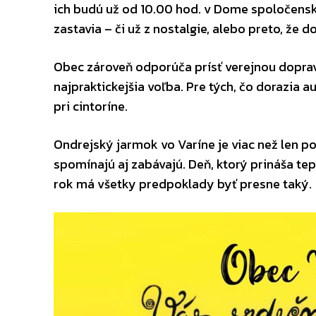
ich budú už od 10.00 hod. v Dome spoločenský
zastavia – či už z nostalgie, alebo preto, že
Obec zároveň odporúča prísť verejnou doprav
najpraktickejšia voľba. Pre tých, čo dorazia 
pri cintoríne.
Ondrejský jarmok vo Varíne je viac než len pod
spomínajú aj zabávajú. Deň, ktorý prináša tepl
rok má všetky predpoklady byť presne taký.