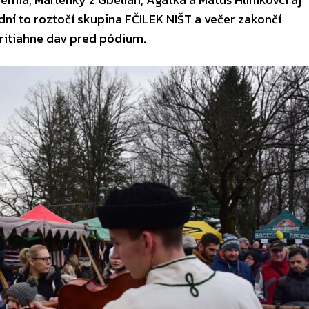
dní to roztočí skupina FČILEK NIŠT a večer zakončí
ritiahne dav pred pódium.