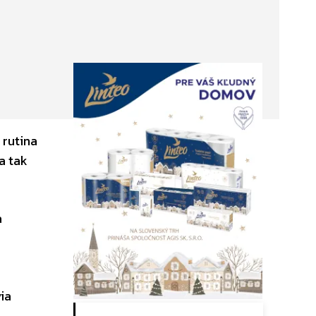
 rutina
a tak
a
ia