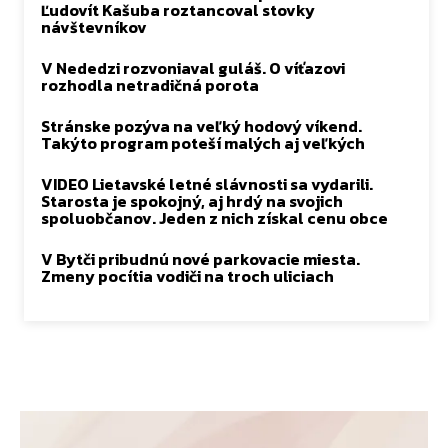
Ľudovít Kašuba roztancoval stovky
návštevníkov
V Nededzi rozvoniaval guláš. O víťazovi
rozhodla netradičná porota
Stránske pozýva na veľký hodový víkend.
Takýto program poteší malých aj veľkých
VIDEO Lietavské letné slávnosti sa vydarili.
Starosta je spokojný, aj hrdý na svojich
spoluobčanov. Jeden z nich získal cenu obce
V Bytči pribudnú nové parkovacie miesta.
Zmeny pocítia vodiči na troch uliciach