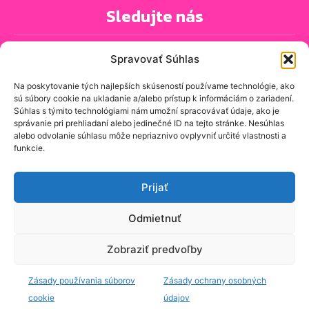
Sledujte nás
Spravovať Súhlas
Na poskytovanie tých najlepších skúseností používame technológie, ako
sú súbory cookie na ukladanie a/alebo prístup k informáciám o zariadení.
PRIHLÁSIŤ SA K ODBERU NOVINIEK
Súhlas s týmito technológiami nám umožní spracovávať údaje, ako je
správanie pri prehliadaní alebo jedinečné ID na tejto stránke. Nesúhlas
alebo odvolanie súhlasu môže nepriaznivo ovplyvniť určité vlastnosti a
funkcie.
O spravodajskej stránke
Kontakt
Prijať
Zásady ochrany osobných údajov
Odmietnuť
Zásady používania cookie (EÚ)
Zobraziť predvoľby
© znasejulice.sk - Prinášame správy, ktoré sa vás týkajú, z
Zásady používania súborov
Zásady ochrany osobných
domovov, ulíc a komunít, v ktorých naozaj žijeme.
Tvorba web
stránky.
cookie
údajov