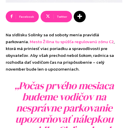
Facebook
Twitter
Na sídlisku Solinky sa od soboty menia pravidlá
parkovania.
Mesto Žilina tu spúšťa regulovanú zónu C2
,
ktorá má priniesť viac poriadku a spravodlivosti pre
obyvateľov. Aby však prechod nebol šokom, radnica sa
rozhodla dať vodičom čas na prispôsobenie – celý
november bude len o upozorneniach.
„Počas prvého mesiaca
budeme vodičov na
nesprávne parkovanie
upozorňovať nálepkou