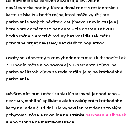
Od novembra sa zároveň zavádzajú tzv. voľné
návštevnícke hodiny. Každá domácnosť s rezidentskou
kartou získa 150 hodín ročne, ktoré môže využiť pre
parkovanie svojich návštev. Zaujímavou novinkou je aj
bonus pre domácnosti bez auta – tie dostanú až 200
hodín ročne. Seniori či rodiny bez vozidla tak môžu
pohodlne prijať návštevy bez ďalších poplatkov.
Osoby so zdravotným znevýhodnením majú k dispozícii až
750 hodín ročne a po novom aj 50-percentnú zľavu na
parkovací lístok. Zľava sa teda rozširuje aj na krátkodobé
parkovanie.
Návštevníci budú môcť zaplatiť parkovné jednoducho –
cez SMS, mobilnú aplikáciu alebo zakúpením krátkodobej
karty na jeden či tri dni. Tie vybaví len rezident s trvalým
pobytom v zóne, a to online na stránke
parkovanie.zilina.sk
alebo osobne na mestskom úrade.