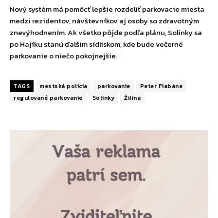
Nový systém má pomôcť lepšie rozdeliť parkovacie miesta
medzi rezidentov, návštevníkov aj osoby so zdravotným
znevýhodnením. Ak všetko pôjde podľa plánu, Solinky sa
po Hajíku stanú ďalším sídliskom, kde bude večerné
parkovanie o niečo pokojnejšie.
TAGS
mestská polícia
parkovanie
Peter Fiabáne
regulované parkovanie
Solinky
Žilina