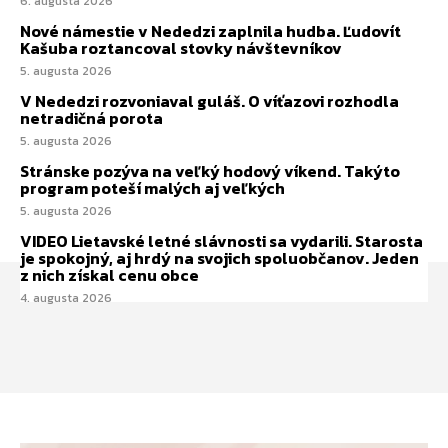
6. augusta 2026
Nové námestie v Nededzi zaplnila hudba. Ľudovít
Kašuba roztancoval stovky návštevníkov
5. augusta 2026
V Nededzi rozvoniaval guláš. O víťazovi rozhodla
netradičná porota
5. augusta 2026
Stránske pozýva na veľký hodový víkend. Takýto
program poteší malých aj veľkých
5. augusta 2026
VIDEO Lietavské letné slávnosti sa vydarili. Starosta
je spokojný, aj hrdý na svojich spoluobčanov. Jeden
z nich získal cenu obce
4. augusta 2026