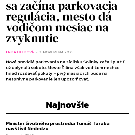
sa začína parkovacia
regulácia, mesto dá
vodičom mesiac na
zvyknutie
ERIKA FILEKOVÁ
-
2. NOVEMBRA 2025
Nové pravidlá parkovania na sídlisku Solinky začali platiť
už uplynulú sobotu. Mesto Žilina však vodičom nechce
hneď rozdávať pokuty – prvý mesiac ich bude na
nesprávne parkovanie len upozorňovať.
Najnovšie
Minister životného prostredia Tomáš Taraba
navštívil Nededzu