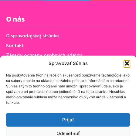
O nás
O spravodajskej stránke
Kontakt
Zásady ochrany osobných údajov
Spravovať Súhlas
Zásady používania cookie (EÚ)
Na poskytovanie tých najlepších skúseností používame technológie, ako
sú súbory cookie na ukladanie a/alebo prístup k informáciám o zariadení.
Sledujte nás
Súhlas s týmito technológiami nám umožní spracovávať údaje, ako je
správanie pri prehliadaní alebo jedinečné ID na tejto stránke. Nesúhlas
alebo odvolanie súhlasu môže nepriaznivo ovplyvniť určité vlastnosti a
funkcie.
Prijať
PRIHLÁSIŤ SA K ODBERU NOVINIEK
Odmietnuť