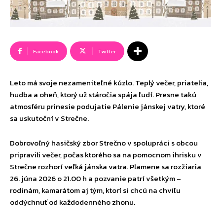
Facebook
Twitter
Leto má svoje nezameniteľné kúzlo. Teplý večer, priatelia,
hudba a oheň, ktorý už stáročia spája ľudí. Presne takú
atmosféru prinesie podujatie Pálenie jánskej vatry, ktoré
sa uskutoční v Strečne.
Dobrovoľný hasičský zbor Strečno v spolupráci s obcou
pripravili večer, počas ktorého sa na pomocnom ihrisku v
Strečne rozhorí veľká jánska vatra. Plamene sa rozžiaria
26. júna 2026 o 21.00 h a pozvanie patrí všetkým –
rodinám, kamarátom aj tým, ktorí si chcú na chvíľu
oddýchnuť od každodenného zhonu.