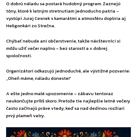
O dobrú náladu sa postará hudobný program. Zaznejú
tóny, ktoré k letným stretnutiam jednoducho patria –
vystúpi Juraj Cesnek s kamarátmi a atmosféru doplnia aj
Heligonkári zo Strečna.
Chýbať nebude ani občerstvenie, takže návštevníci si
môžu užiť večer naplno – bez starostí a v dobrej
spoločnosti.
Organizátori odkazujú jednoduché, ale výstižné pozvanie:
„Oheň máme, náladu doneste!“
A ešte jedno malé upozornenie – zábavu tentoraz
neukončujte príliš skoro. Pretože tie najlepšie letné večery
často začínajú práve vtedy, keď sa nad dedinou rozžiari
prvý plameň vatry.