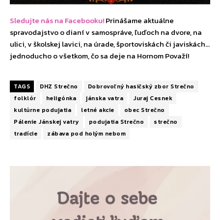
Sledujte nás na Facebooku!
Prinášame aktuálne
spravodajstvo o dianí v samospráve, ľuďoch na dvore, na
ulici, v školskej lavici, na úrade, športoviskách či javiskách…
jednoducho o všetkom, čo sa deje na Hornom Považí!
TAGS
DHZ Strečno
Dobrovoľný hasičský zbor Strečno
folklór
heligónka
jánska vatra
Juraj Cesnek
kultúrne podujatia
letné akcie
obec Strečno
Pálenie Jánskej vatry
podujatia Strečno
strečno
tradície
zábava pod holým nebom