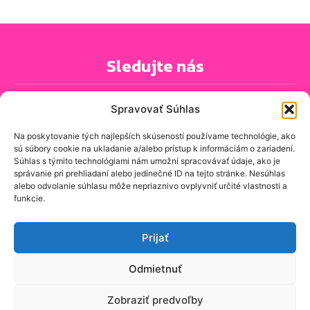
Sledujte nás
Spravovať Súhlas
Na poskytovanie tých najlepších skúseností používame technológie, ako
sú súbory cookie na ukladanie a/alebo prístup k informáciám o zariadení.
PRIHLÁSIŤ SA K ODBERU NOVINIEK
Súhlas s týmito technológiami nám umožní spracovávať údaje, ako je
správanie pri prehliadaní alebo jedinečné ID na tejto stránke. Nesúhlas
alebo odvolanie súhlasu môže nepriaznivo ovplyvniť určité vlastnosti a
funkcie.
O spravodajskej stránke
Kontakt
Prijať
Zásady ochrany osobných údajov
Odmietnuť
Zásady používania cookie (EÚ)
Zobraziť predvoľby