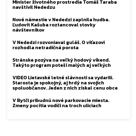
Minister životného prostredia Tomáš Taraba
navštívil Nededzu
Nové námestie v Nededzi zaplnila hudba.
Ľudovít Kašuba roztancoval stovky
návštevníkov
V Nededzi rozvoniaval guláš. O víťazovi
rozhodla netradičná porota
Stránske pozýva na veľký hodový víkend.
Takýto program poteší malých aj veľkých
VIDEO Lietavské letné slávnosti sa vydarili.
Starosta je spokojný, aj hrdý na svojich
spoluobčanov. Jeden z nich získal cenu obce
V Bytči pribudnú nové parkovacie miesta.
Zmeny pocítia vodiči na troch uliciach