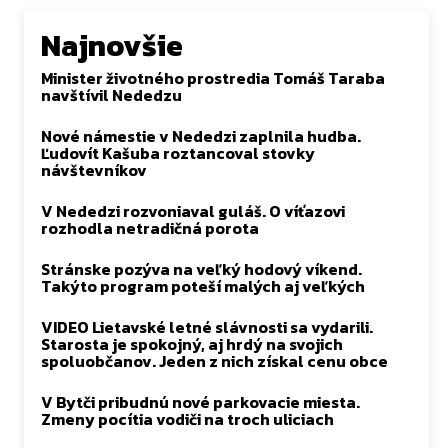
Najnovšie
Minister životného prostredia Tomáš Taraba
navštívil Nededzu
Nové námestie v Nededzi zaplnila hudba.
Ľudovít Kašuba roztancoval stovky
návštevníkov
V Nededzi rozvoniaval guláš. O víťazovi
rozhodla netradičná porota
Stránske pozýva na veľký hodový víkend.
Takýto program poteší malých aj veľkých
VIDEO Lietavské letné slávnosti sa vydarili.
Starosta je spokojný, aj hrdý na svojich
spoluobčanov. Jeden z nich získal cenu obce
V Bytči pribudnú nové parkovacie miesta.
Zmeny pocítia vodiči na troch uliciach