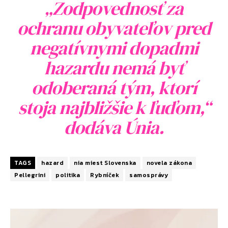
„Zodpovednosť za
ochranu obyvateľov pred
negatívnymi dopadmi
hazardu nemá byť
odoberaná tým, ktorí
stoja najbližšie k ľuďom,“
dodáva Únia.
TAGS
hazard
nia miest Slovenska
novela zákona
Pellegrini
politika
Rybníček
samosprávy