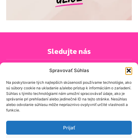
Sledujte nás
Spravovať Súhlas
Na poskytovanie tých najlepších skúseností používame technológie, ako
sú súbory cookie na ukladanie a/alebo prístup k informáciám o zariadení.
PRIHLÁSIŤ SA K ODBERU NOVINIEK
Súhlas s týmito technológiami nám umožní spracovávať údaje, ako je
správanie pri prehliadaní alebo jedinečné ID na tejto stránke. Nesúhlas
alebo odvolanie súhlasu môže nepriaznivo ovplyvniť určité vlastnosti a
funkcie.
O spravodajskej stránke
Kontakt
Prijať
Zásady ochrany osobných údajov