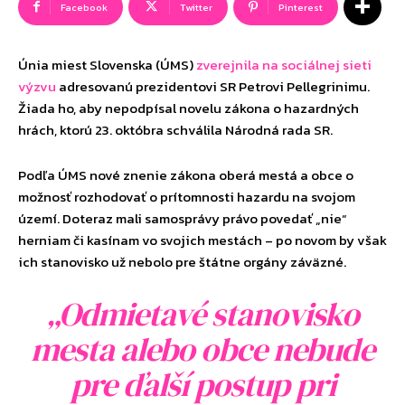
Facebook
Twitter
Pinterest
Únia miest Slovenska (ÚMS)
zverejnila na sociálnej sieti
výzvu
adresovanú prezidentovi SR Petrovi Pellegrinimu.
Žiada ho, aby nepodpísal novelu zákona o hazardných
hrách, ktorú 23. októbra schválila Národná rada SR.
Podľa ÚMS nové znenie zákona oberá mestá a obce o
možnosť rozhodovať o prítomnosti hazardu na svojom
území. Doteraz mali samosprávy právo povedať „nie“
herniam či kasínam vo svojich mestách – po novom by však
ich stanovisko už nebolo pre štátne orgány záväzné.
„Odmietavé stanovisko
mesta alebo obce nebude
pre ďalší postup pri